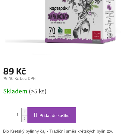
89 Kč
79,46 Kč bez DPH
Měrná
Skladem
(>5 ks)
cena:
Přidat do košíku
Bio Krétský bylinný čaj - Tradiční směs krétských bylin tzv.