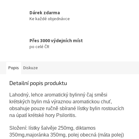
Dárek zdarma
Ke každé objednávce
Přes 3000 výdejních míst
po celé ČR
Popis
Diskuze
Detailní popis produktu
Lahodný, lehce aromatický bylinný čaj směsi
krétských
bylin má výraznou aromatickou chuť,
obsahuje pouze
ručně sbírané lístky bylin rostoucích
na úpatí krétské hory
Psiloritis.
Složení: lístky šalvěje 250mg, diktamos
350mg,
majoránka 350mg, polej obecná (máta polej)