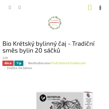
Přejít
NÁKUP
na
obsah
KOŠÍK
Bio Krétský bylinný čaj - Tradiční
směs bylin 20 sáčků
329
Průměrné
Neohodnoceno
Podrobnosti hodnocení
Akce
Tip
hodnocení
Značka:
Dictamos
produktu
je
0,0
z
5
hvězdiček.