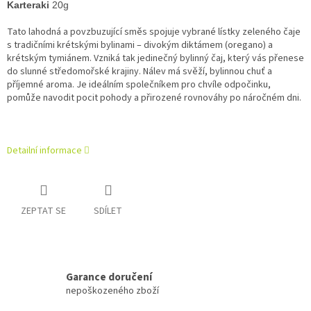
Karteraki
20g
Tato lahodná a povzbuzující směs spojuje vybrané lístky zeleného čaje
s tradičními krétskými bylinami – divokým diktámem (oregano) a
krétským tymiánem. Vzniká tak jedinečný bylinný čaj, který vás přenese
do slunné středomořské krajiny. Nálev má svěží, bylinnou chuť a
příjemné aroma. Je ideálním společníkem pro chvíle odpočinku,
pomůže navodit pocit pohody a přirozené rovnováhy po náročném dni.
Detailní informace
ZEPTAT SE
SDÍLET
Garance doručení
nepoškozeného zboží