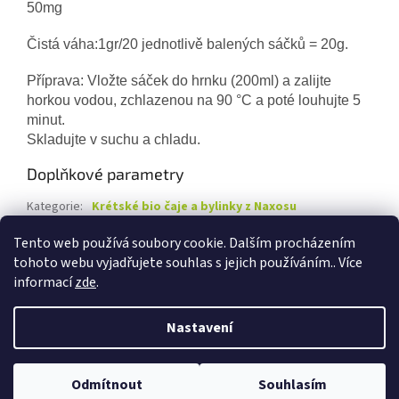
50mg
Čistá váha:1gr/20 jednotlivě balených sáčků = 20g.
Příprava: Vložte sáček do hrnku (200ml) a zalijte
horkou vodou, zchlazenou na 90 °C a poté louhujte 5
minut.
Skladujte v suchu a chladu.
Doplňkové parametry
Kategorie
:
Krétské bio čaje a bylinky z Naxosu
Záruka
:
2 roky
Tento web používá soubory cookie. Dalším procházením
tohoto webu vyjadřujete souhlas s jejich používáním.. Více
Z
informací
zde
.
á
Vytvořil Shoptet
p
Nastavení
a
t
Copyright 2026
Marksman - dovozce kvalitních potravin a
í
Odmítnout
Souhlasím
kosmetiky
. Všechna práva vyhrazena.