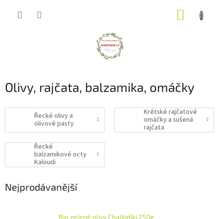
Přejít
NÁKUP
na
obsah
KOŠÍK
Olivy, rajčata, balzamika, omáčky
Krétské rajčatové
Řecké olivy a
omáčky a sušená
olivové pasty
rajčata
Řecké
balzamikové octy
Kaloudi
Nejprodávanější
Bio zelené olivy Chalkidiki 250g