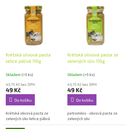
p
V
r
ý
o
p
d
i
u
s
k
p
t
r
ů
o
d
Krétská olivová pasta
Krétská olivová pasta ze
u
lehce pálivá 110g
zelených oliv 110g
k
t
Skladem
(>5 ks)
Skladem
(>5 ks)
ů
43,75 Kč bez DPH
43,75 Kč bez DPH
49 Kč
49 Kč
Do košíku
Do košíku
Krétská olivová pasta ze
petromilos - olivová pasta ze
zelených oliv-lehce pálivá
zelených oliv