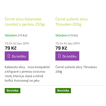
Černé olivy Kalamata
Černé sušené olivy
(Jumbo) s peckou 250gr
Throubes 200g
Skladem
(>5 ks)
Skladem
(>5 ks)
70,54 Kč bez DPH
70,54 Kč bez DPH
79 Kč
79 Kč
Do košíku
Do košíku
Kalamata olivy Jsou kompaktní
Černé sušené olivy Throubes
a křupavé s jemnou ovocnou
200g
chutí, která je slaná a mírně
hořká. Konzumují se jako
předkrm, do salátů a zejména
do řeckého salátu. Pěstují...
Novinka
Novinka