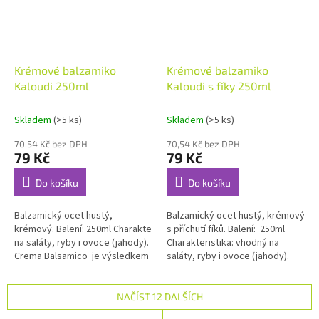
Krémové balzamiko
Krémové balzamiko
Kaloudi 250ml
Kaloudi s fíky 250ml
Skladem
(>5 ks)
Skladem
(>5 ks)
70,54 Kč bez DPH
70,54 Kč bez DPH
79 Kč
79 Kč
Do košíku
Do košíku
Balzamický ocet hustý,
Balzamický ocet hustý, krémový
krémový. Balení: 250ml Charakteristika: vhodný
s příchutí fíků. Balení: 250ml
na saláty, ryby i ovoce (jahody).
Charakteristika: vhodný na
Crema Balsamico je výsledkem
saláty, ryby i ovoce (jahody).
míchání vybraného...
Krémové balzamiko s fíkami je...
NAČÍST 12 DALŠÍCH
S