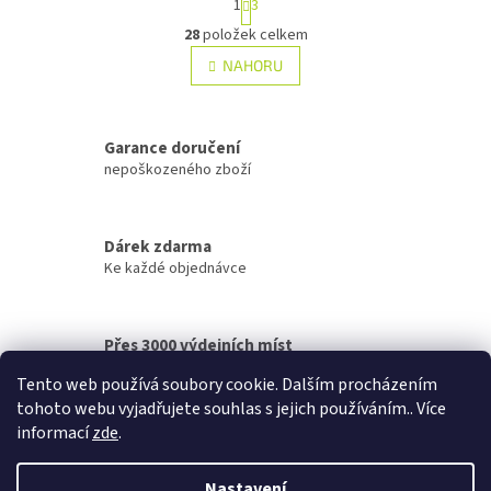
1
3
t
O
r
28
položek celkem
v
á
l
NAHORU
n
á
k
d
o
v
a
á
Garance doručení
c
n
í
nepoškozeného zboží
í
p
r
v
Dárek zdarma
k
Ke každé objednávce
y
v
ý
p
Přes 3000 výdejních míst
i
po celé ČR
s
Tento web používá soubory cookie. Dalším procházením
u
tohoto webu vyjadřujete souhlas s jejich používáním.. Více
Z
informací
zde
.
á
Vytvořil Shoptet
p
Nastavení