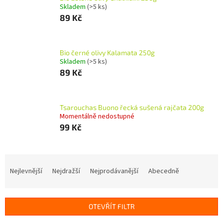
Skladem
(>5 ks)
89 Kč
Bio černé olivy Kalamata 250g
Skladem
(>5 ks)
89 Kč
Tsarouchas Buono řecká sušená rajčata 200g
Momentálně nedostupné
99 Kč
Ř
a
Nejlevnější
Nejdražší
Nejprodávanější
Abecedně
z
e
n
OTEVŘÍT FILTR
í