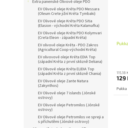
i
r
n
Extra panenské Olivové oleje PDO
s
o
e
EV Olivové oleje Kréta PDO Messara
p
d
l
(Oleum Crete jižní Kréta Tymbaki)
r
u
EV Olivové oleje Kréta PDO Sitia
o
k
(Elasion - východní Kréta Kalamafka)
d
t
EV Olivové oleje Kréta PDO Kolymvari
u
(Creta Eleon - západní Kréta)
ů
Pukka
k
EV olivové oleje Kréta - PDO Zakros
(Agricultural Coop-východní Kréta)
t
ů
EV olivovové oleje Kréta EDIA Top
(západní Kréta z první sklizně Deliana)
EV Olivové oleje Kréta ELIDIA Top
115,18
(západní Kréta z první sklizně Chania)
129 
EV Olivové oleje Zante Natura
(Zakynthos)
Pukka 
EV Olivové oleje 7 islands (Jónské
ostrovy)
EV Olivové oleje Petromilos (Jónské
ostrovy)
EV Olivové oleje Petromilos ve spreji a
s příchutěmi (Jónské ostrovy)