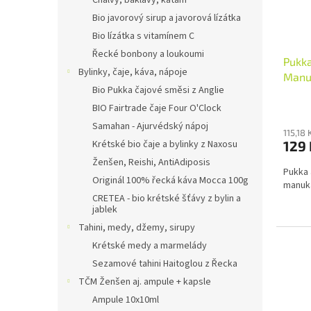
Chalvy, baklavy, kataifi
Bio javorový sirup a javorová lízátka
Bio lízátka s vitamínem C
Řecké bonbony a loukoumi
Pukka
Bylinky, čaje, káva, nápoje
Manu
Bio Pukka čajové směsi z Anglie
BIO Fairtrade čaje Four O'Clock
Samahan - Ajurvédský nápoj
115,18
Krétské bio čaje a bylinky z Naxosu
129 
Ženšen, Reishi, AntiAdiposis
Pukka 
Originál 100% řecká káva Mocca 100g
manuk
CRETEA - bio krétské šťávy z bylin a
jablek
Tahini, medy, džemy, sirupy
Krétské medy a marmelády
Sezamové tahini Haitoglou z Řecka
TČM Ženšen aj. ampule + kapsle
Ampule 10x10ml