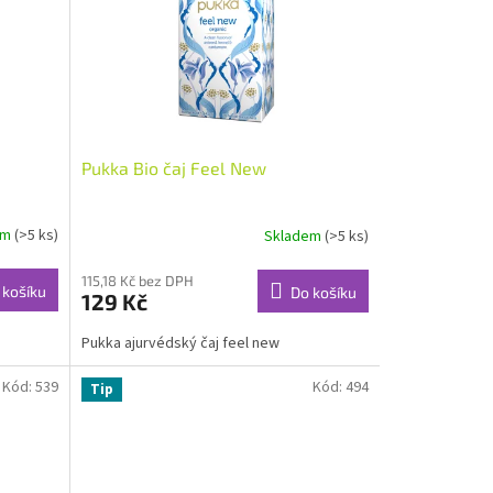
Pukka Bio čaj Feel New
em
(>5 ks)
Skladem
(>5 ks)
115,18 Kč bez DPH
 košíku
Do košíku
129 Kč
Pukka ajurvédský čaj feel new
Kód:
539
Kód:
494
Tip