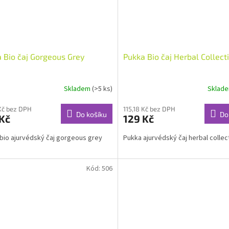
 Bio čaj Gorgeous Grey
Pukka Bio čaj Herbal Collect
Skladem
(>5 ks)
Sklad
 Kč bez DPH
115,18 Kč bez DPH
Do košíku
Do
Kč
129 Kč
bio ajurvédský čaj gorgeous grey
Pukka ajurvédský čaj herbal collec
Kód:
506