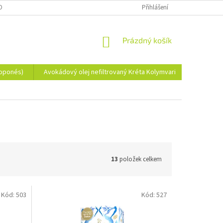
OBNÍCH ÚDAJŮ
Přihlášení
NÁKUPNÍ
Prázdný košík
KOŠÍK
loponés)
Avokádový olej nefiltrovaný Kréta Kolymvari
Koření z
13
položek celkem
Kód:
503
Kód:
527