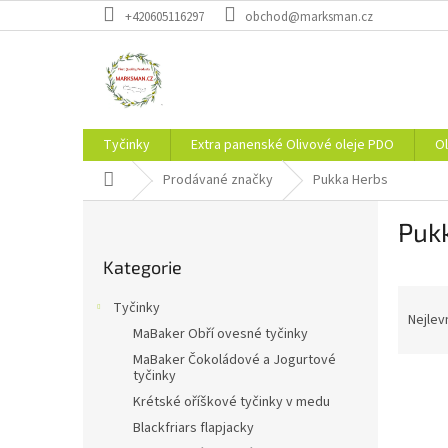
Přejít
+420605116297
obchod@marksman.cz
na
obsah
Tyčinky
Extra panenské Olivové oleje PDO
Ol
Domů
Prodávané značky
Pukka Herbs
P
Puk
o
Přeskočit
s
Kategorie
kategorie
t
Ř
r
Tyčinky
a
a
Nejlev
MaBaker Obří ovesné tyčinky
z
n
MaBaker Čokoládové a Jogurtové
e
n
tyčinky
V
n
í
Krétské oříškové tyčinky v medu
ý
í
p
p
p
Blackfriars flapjacky
a