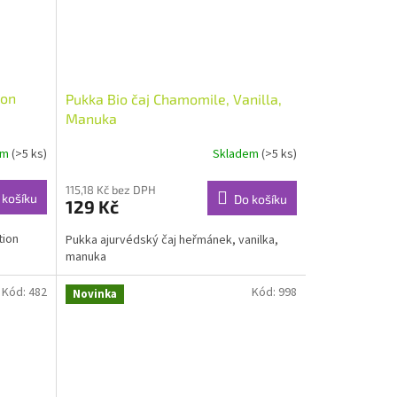
ion
Pukka Bio čaj Chamomile, Vanilla,
Manuka
em
(>5 ks)
Skladem
(>5 ks)
115,18 Kč bez DPH
 košíku
Do košíku
129 Kč
tion
Pukka ajurvédský čaj heřmánek, vanilka,
manuka
Kód:
482
Kód:
998
Novinka