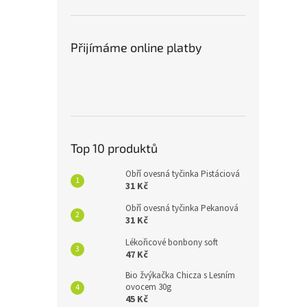
Přijímáme online platby
Top 10 produktů
Obří ovesná tyčinka Pistáciová
31 Kč
Obří ovesná tyčinka Pekanová
31 Kč
Lékořicové bonbony soft
47 Kč
Bio žvýkačka Chicza s Lesním
ovocem 30g
45 Kč