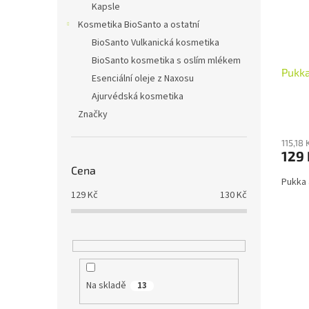
Kapsle
Kosmetika BioSanto a ostatní
BioSanto Vulkanická kosmetika
BioSanto kosmetika s oslím mlékem
Pukka
Esenciální oleje z Naxosu
Ajurvédská kosmetika
Značky
115,18
129 
Cena
Pukka 
129
Kč
130
Kč
Na skladě
13