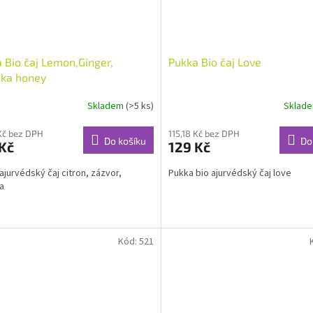
 Bio čaj Lemon,Ginger,
Pukka Bio čaj Love
ka honey
Skladem
(>5 ks)
Sklad
 Kč bez DPH
115,18 Kč bez DPH
Do košíku
Do
Kč
129 Kč
ajurvédský čaj citron, zázvor,
Pukka bio ajurvédský čaj love
a
Kód:
521