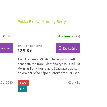
Pukka Bio čaj Morning Berry
em
(>5 ks)
Skladem
(>5 ks)
115,18 Kč bez DPH
 košíku
Do košíku
129 Kč
Začněte den s přívalem barevných chutí
ženšenu, rooibosu, černého rybízu a ibišku!
Morning Berry kombinuje šťavnaté bobule
do osvěžujícího nápoje, který probudí vaše
smysly a...
Kód:
1220
Kód:
491
Akce
Tip