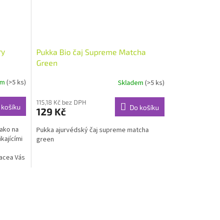
ry
Pukka Bio čaj Supreme Matcha
Green
em
(>5 ks)
Skladem
(>5 ks)
115,18 Kč bez DPH
 košíku
Do košíku
129 Kč
jako na
Pukka ajurvédský čaj supreme matcha
kajícími
green
nacea Vás