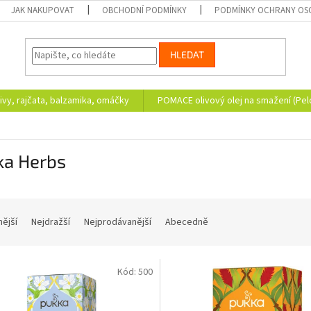
JAK NAKUPOVAT
OBCHODNÍ PODMÍNKY
PODMÍNKY OCHRANY OS
HLEDAT
ivy, rajčata, balzamika, omáčky
POMACE olivový olej na smažení (Pe
ka Herbs
nější
Nejdražší
Nejprodávanější
Abecedně
Kód:
500