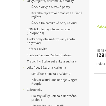
Olivy, rajčata, balzamika, omáčky
Řecké olivy a olivové pasty
Krétské rajčatové omáčky a sušená
rajčata
Řecké balzamikové octy Kaloudi
Pukka
POMACE olivový olej na smažení
(Peloponés)
Avokádový olej nefiltrovaný Kréta
Kolymvari
Koření z Kréty
115,18
129 
Krétská Bio vína Zacharioudakis
Tradiční krétské sušenky a suchary
Pukka 
Lékořice, Zázvor a Kurkuma
Lékořice z Finska a Kalábrie
Zázvor a kurkuma nápoje Ginger
People
Cukrovinky
Bio žvýkačky Chicza z deštného
pralesa