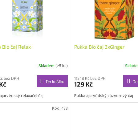
 Bio čaj Relax
Pukka Bio čaj 3xGinger
Skladem
(>5 ks)
Sklad
 Kč bez DPH
115,18 Kč bez DPH
Do košíku
Do
Kč
129 Kč
ajurvédský relaxační čaj
Pukka ajurvédský zázvorový čaj
Kód:
488