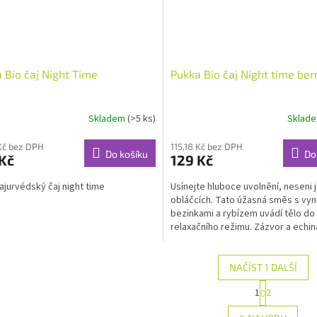
 Bio čaj Night Time
Pukka Bio čaj Night time ber
Skladem
(>5 ks)
Sklad
 Kč bez DPH
115,18 Kč bez DPH
Do košíku
Do
Kč
129 Kč
ajurvédský čaj night time
Usínejte hluboce uvolnění, neseni 
obláčcích. Tato úžasná směs s vyni
bezinkami a rybízem uvádí tělo do
relaxačního režimu. Zázvor a echi
zahřejí zevnitř...
NAČÍST 1 DALŠÍ
S
1
2
O
t
r
v