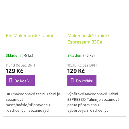
Bio Makedonské tahini
Makedonské tahini s
Espressem 330g
Skladem
(>5 ks)
Skladem
(>5 ks)
115,18 Kč bez DPH
115,18 Kč bez DPH
129 Kč
129 Kč
Do košíku
Do košíku
BIO makedonské tahini Tahini je
Výběrové Makedonské Tahini
sezamová
ESPRESSO Tahini je sezamová
pasta/máslo/připravené z
pasta připravená z
rozdrcených sezamových
výběrových rozdrcených
semínek
sezamových semínek. Spojuje
intenzivní chuť praženého
sezamu s...