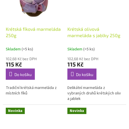
Krétská fíková marmeláda
Krétská olivová
250g
marmeláda s jablky 250g
Skladem
(>5 ks)
Skladem
(>5 ks)
102,68 Kč bez DPH
102,68 Kč bez DPH
115 Kč
115 Kč
Do košíku
Do košíku
Tradiční krétská marmeláda z
Delikátní marmeláda z
místních fíků
vybraných druhů krétských oliv
a jablek
Novinka
Novinka