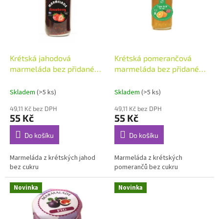
i
u
s
k
p
t
r
ů
o
d
Krétská jahodová
Krétská pomerančová
u
marmeláda bez přidaného
marmeláda bez přidaného
k
cukru
cukru
t
Skladem
(>5 ks)
Skladem
(>5 ks)
ů
49,11 Kč bez DPH
49,11 Kč bez DPH
55 Kč
55 Kč
Do košíku
Do košíku
Marmeláda z krétských jahod
Marmeláda z krétských
bez cukru
pomerančů bez cukru
Novinka
Novinka