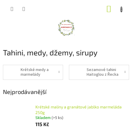
Přejít
NÁKUP
na
obsah
KOŠÍK
Tahini, medy, džemy, sirupy
Krétské medy a
Sezamové tahini
marmelády
Haitoglou z Řecka
Nejprodávanější
Krétské maliny a granátové jablko marmeláda
250g
Skladem
(>5 ks)
115 Kč