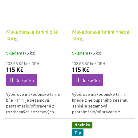
Makedonské tahini bílé
Makedonské tahini hnědé
300g
300g
Skladem
(>5 ks)
Skladem
(>5 ks)
102,68 Kč bez DPH
102,68 Kč bez DPH
115 Kč
115 Kč
Do košíku
Do košíku
Výběrové makedonské tahini
Výběrové makedonské tahini
bílé Tahini je sezamová
hnědé z neloupaného sezamu.
pasta/máslo/připravené z
Tahini je sezamová
rozdrcených sezamových
pasta/máslo/připravené z
semínek. Je tradiční součástí
rozdrcených sezamových
zdravé středomořské stravy.
semínek. Je tradiční součástí
Novinka
100% sezamová pasta...
zdravé středomořské...
Tip