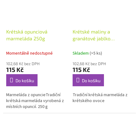
Krétská opunciová
Krétské maliny a
marmeláda 250g
granátové jablko
marmeláda 250g
Momentálně nedostupné
Skladem
(>5 ks)
102,68 Kč bez DPH
102,68 Kč bez DPH
115 Kč
115 Kč
Do košíku
Do košíku
Marmeláda z opuncieTradiční
Tradiční krétská marmeláda z
krétská marmeláda vyrobená z
krétského ovoce
místních opuncií. 250 g