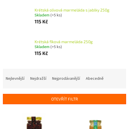
Krétská olivová marmeláda s jablky 250g
Skladem
(>5 ks)
115 Kč
Krétská fíková marmeláda 250g
Skladem
(>5 ks)
115 Kč
Ř
a
Nejlevnější
Nejdražší
Nejprodávanější
Abecedně
z
e
n
OTEVŘÍT FILTR
í
p
V
r
ý
o
p
d