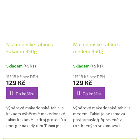
Makedonské tahini s
Makedonské tahini s
kakaem 350g
medem 350g
Skladem
(>5 ks)
Skladem
(>5 ks)
115,18 Kč bez DPH
115,18 Kč bez DPH
129 Kč
129 Kč
Do košíku
Do košíku
Výběrové makedonské tahini s
Výběrové makedonské tahini s
kakaem Výběrové makedonské
medem Tahini je sezamová
tahini kakaové - zdroj proteinů a
pasta/máslo/připravené z
energie na celý den Tahini je
rozdrcených sezamových
sezamová
semínek.
pasta/máslo/připravené z