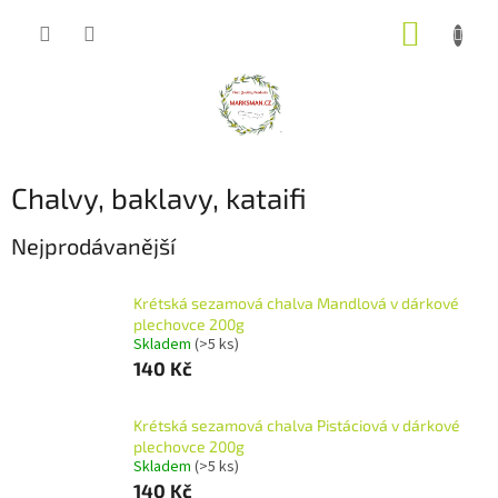
Přejít
NÁKUP
na
obsah
KOŠÍK
Chalvy, baklavy, kataifi
Nejprodávanější
Krétská sezamová chalva Mandlová v dárkové
plechovce 200g
Skladem
(>5 ks)
140 Kč
Krétská sezamová chalva Pistáciová v dárkové
plechovce 200g
Skladem
(>5 ks)
140 Kč