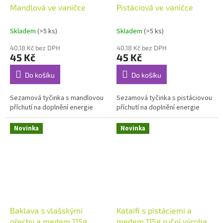
Mandlová ve vaničce
Pistáciová ve vaničce
Skladem
(>5 ks)
Skladem
(>5 ks)
40,18 Kč bez DPH
40,18 Kč bez DPH
45 Kč
45 Kč
Do košíku
Do košíku
Sezamová tyčinka s mandlovou
Sezamová tyčinka s pistáciovou
příchutí na doplnění energie
příchutí na doplnění energie
Novinka
Novinka
Baklava s vlašskými
Kataifi s pistáciemi a
ořechy a medem 115g
medem 115g ruční výroba