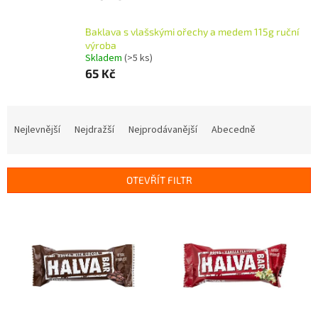
Baklava s vlašskými ořechy a medem 115g ruční
výroba
Skladem
(>5 ks)
65 Kč
Ř
a
Nejlevnější
Nejdražší
Nejprodávanější
Abecedně
z
e
n
OTEVŘÍT FILTR
í
p
V
r
ý
o
p
d
i
u
s
k
p
t
r
ů