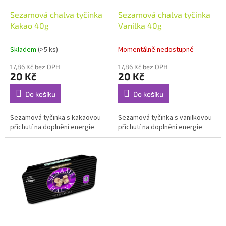
o
d
Sezamová chalva tyčinka
Sezamová chalva tyčinka
u
Kakao 40g
Vanilka 40g
k
t
Skladem
(>5 ks)
Momentálně nedostupné
ů
17,86 Kč bez DPH
17,86 Kč bez DPH
20 Kč
20 Kč
Do košíku
Do košíku
Sezamová tyčinka s kakaovou
Sezamová tyčinka s vanilkovou
příchutí na doplnění energie
příchutí na doplnění energie