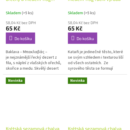
ruční výroba
Skladem
(>5 ks)
Skladem
(>5 ks)
58,04 Kč bez DPH
58,04 Kč bez DPH
65 Kč
65 Kč
Do košíku
Do košíku
Baklava – Μπακλαβάς –
Kataifi je jedinečné těsto, které
je nejznámější řecký dezert z
se svým vzhledem i texturou liší
fila, s náplní z vlašských ořechů,
od všech ostatních. Ze
skořice a medu. Skvělý desert
syrového těsta se formují
ke kávě a čaji. Baklava se peče v
sladké závitky plněné ořechy.
různých podobách na...
Novinka
Novinka
Krétská sezamová chalva
Krétská sezamová chalva