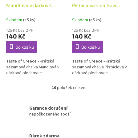
Mandlová v dárkové
Pistáciová v dárkové
plechovce 200g
plechovce 200g
Skladem
(>5 ks)
Skladem
(>5 ks)
125 Kč bez DPH
125 Kč bez DPH
140 Kč
140 Kč
Do košíku
Do košíku
Taste of Greece - Krétská
Taste of Greece - Krétská
sezamová chalva Mandlová v
sezamová chalva Pistáciová v
dárkové plechovce
dárkové plechovce
10
položek celkem
O
v
l
á
Garance doručení
d
nepoškozeného zboží
a
c
í
Dárek zdarma
p