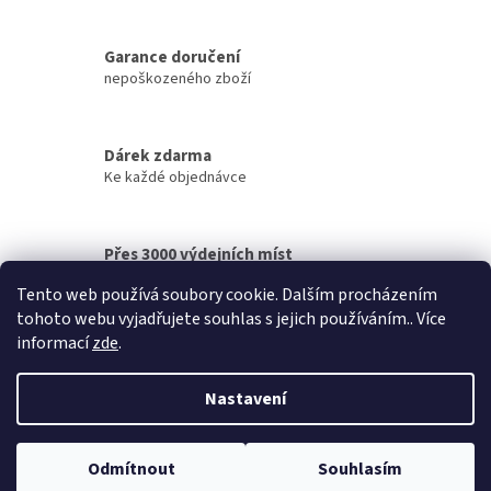
v
l
á
Garance doručení
d
nepoškozeného zboží
a
c
í
Dárek zdarma
p
Ke každé objednávce
r
v
k
y
Přes 3000 výdejních míst
v
po celé ČR
ý
Tento web používá soubory cookie. Dalším procházením
p
tohoto webu vyjadřujete souhlas s jejich používáním.. Více
i
Z
informací
zde
.
s
á
u
Vytvořil Shoptet
p
Nastavení
a
t
Copyright 2026
Marksman - dovozce kvalitních potravin a
í
Odmítnout
Souhlasím
kosmetiky
. Všechna práva vyhrazena.