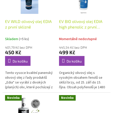
k
p
t
r
ů
o
d
EV WILD olivový olej EDIA
EV BIO olivový olej EDIA
u
z první sklizně
high phenolic z první
k
sklizně
t
Skladem
(>5 ks)
Momentálně nedostupné
ů
401,79 Kč bez DPH
445,54 Kč bez DPH
450 Kč
499 Kč
Do košíku
Do košíku
Tento vysoce kvalitní panenský
Organický olivový olej s
olivový olej z řady produktů
vysokým obsahem fenolů se
„Edia“ se vyrábí z divokých
sklízí brzy, od 25. září do 15.
(planých) oliv, které pocházejí z
října. Obsah polyfenolů je 1480
oblasti Deliana, Kolymvari,
mg/kg. Jedná se o produkt s
Chania. Olivovníky se...
výraznou hořkou a pikantní...
Novinka
Novinka