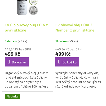
EV Bio olivový olej EDIA z
EV olivový olej EDIA 3
první sklizně
Number z první sklizně
Skladem
(>5 ks)
Skladem
(>5 ks)
445,54 Kč bez DPH
445,54 Kč bez DPH
499 Kč
499 Kč
Do košíku
Do košíku
Organický olivový olej „Edia“ z
Vynikající panenský olivový olej
rané sklizně pochází z Deliany.
vyráběný v Delianě, Kolymvari.
Je bohatý na polyfenoly s
Jedinečný produkt obsahující tři
obsahem přibližně 900mg/kg a
různé odrůdy oliv (Koroneiki,
vitamíny, má zlatozelenou barvu
Tsounati a divoké olivy). Olivy
ajemnou ovocnou (4,5) a...
se sklízejí brzy,...
Novinka