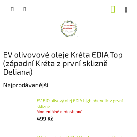
Přejít
NÁKUP
na
obsah
KOŠÍK
EV olivovové oleje Kréta EDIA Top
(západní Kréta z první sklizně
Deliana)
Nejprodávanější
EV BIO olivový olej EDIA high phenolic z první
sklizně
Momentálně nedostupné
499 Kč