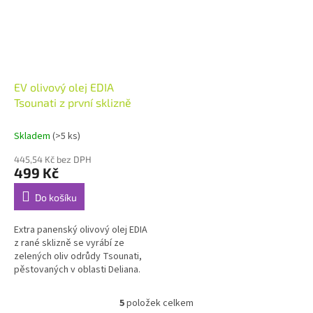
EV olivový olej EDIA
Tsounati z první sklizně
Skladem
(>5 ks)
445,54 Kč bez DPH
499 Kč
Do košíku
Extra panenský olivový olej EDIA
z rané sklizně se vyrábí ze
zelených oliv odrůdy Tsounati,
pěstovaných v oblasti Deliana.
Olivy se sklízejí brzy, mezi 4. a
15. říjnem. Vyrábí...
5
položek celkem
O