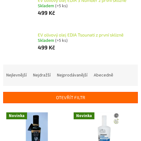
EV olivový olej EDIA 3 Number z první sklizně
Skladem
(>5 ks)
499 Kč
EV olivový olej EDIA Tsounati z první sklizně
Skladem
(>5 ks)
499 Kč
Ř
a
Nejlevnější
Nejdražší
Nejprodávanější
Abecedně
z
e
n
OTEVŘÍT FILTR
í
p
V
r
Novinka
Novinka
ý
o
p
d
i
u
s