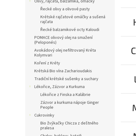
Olivy, rajčata, balzamika, omáčky
Řecké olivy a olivové pasty
Krétské rajčatové omáčky a sušená
rajčata
Řecké balzamikové octy Kaloudi
POMACE olivový olej na smažení
(Peloponés)
C
Avokádový olej nefiltrovaný Kréta
Kolymvari
Koření z Kréty
Krétská Bio vína Zacharioudakis
Tradiční krétské sušenky a suchary
Lékořice, Zázvor a Kurkuma
Lékořice z Finska a Kalábrie
Zázvor a kurkuma nápoje Ginger
People
Cukrovinky
Bio žvýkačky Chicza z deštného
pralesa