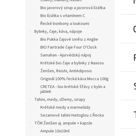
Chalvy, baklavy, kataifi
Bio javorový sirup a javorová lízátka
Bio lízátka s vitamínem C
Řecké bonbony a loukoumi
Bylinky, čaje, káva, nápoje
Bio Pukka čajové směsi z Anglie
BIO Fairtrade čaje Four O'Clock
Samahan - Ajurvédský nápoj
Krétské bio čaje a bylinky z Naxosu
Ženšen, Reishi, AntiAdiposis
Originál 100% řecká káva Mocca 100g
CRETEA - bio krétské šťávy z bylin a
jablek
Tahini, medy, džemy, sirupy
Krétské medy a marmelády
Sezamové tahini Haitoglou z Řecka
TČM Ženšen aj. ampule + kapsle
Ampule 10x10ml