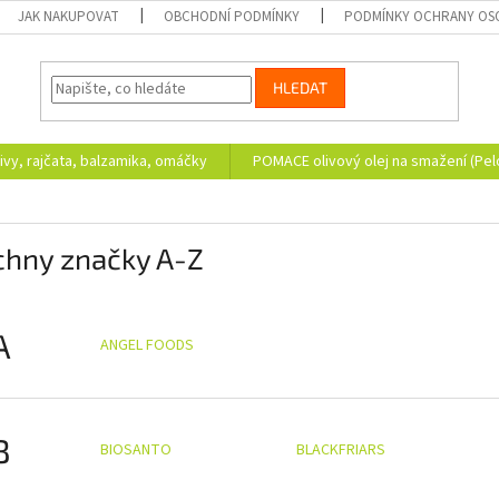
JAK NAKUPOVAT
OBCHODNÍ PODMÍNKY
PODMÍNKY OCHRANY OS
HLEDAT
ivy, rajčata, balzamika, omáčky
POMACE olivový olej na smažení (Pe
chny značky A-Z
A
ANGEL FOODS
B
BIOSANTO
BLACKFRIARS