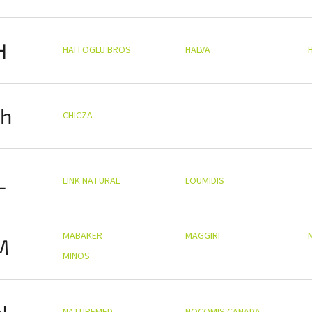
H
HAITOGLU BROS
HALVA
h
CHICZA
L
LINK NATURAL
LOUMIDIS
MABAKER
MAGGIRI
M
MINOS
N
NATUREMED
NOCOMIS CANADA