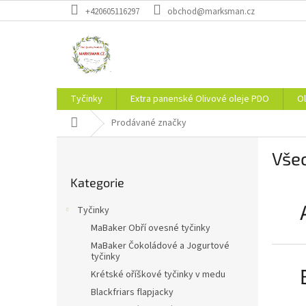
Přejít
+420605116297
obchod@marksman.cz
na
obsah
Tyčinky
Extra panenské Olivové oleje PDO
Ol
Domů
Prodávané značky
P
Vše
o
Přeskočit
s
Kategorie
kategorie
t
r
Tyčinky
a
MaBaker Obří ovesné tyčinky
n
MaBaker Čokoládové a Jogurtové
n
tyčinky
í
Krétské oříškové tyčinky v medu
p
Blackfriars flapjacky
a