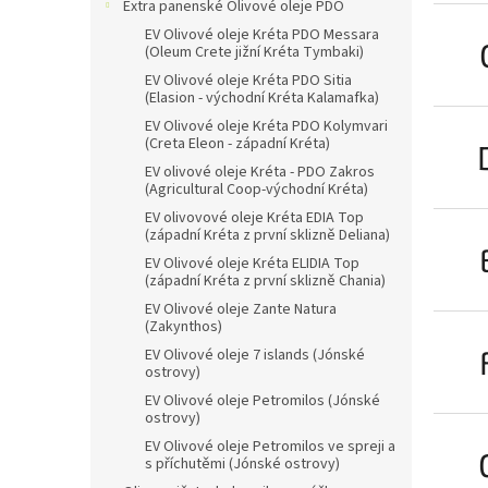
n
Extra panenské Olivové oleje PDO
e
EV Olivové oleje Kréta PDO Messara
l
(Oleum Crete jižní Kréta Tymbaki)
EV Olivové oleje Kréta PDO Sitia
(Elasion - východní Kréta Kalamafka)
EV Olivové oleje Kréta PDO Kolymvari
(Creta Eleon - západní Kréta)
EV olivové oleje Kréta - PDO Zakros
(Agricultural Coop-východní Kréta)
EV olivovové oleje Kréta EDIA Top
(západní Kréta z první sklizně Deliana)
EV Olivové oleje Kréta ELIDIA Top
(západní Kréta z první sklizně Chania)
EV Olivové oleje Zante Natura
(Zakynthos)
EV Olivové oleje 7 islands (Jónské
ostrovy)
EV Olivové oleje Petromilos (Jónské
ostrovy)
EV Olivové oleje Petromilos ve spreji a
s příchutěmi (Jónské ostrovy)