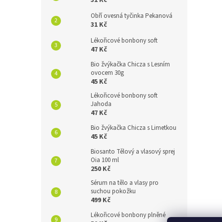
31 Kč
Obří ovesná tyčinka Pekanová
31 Kč
Lékořicové bonbony soft
47 Kč
Bio žvýkačka Chicza s Lesním
ovocem 30g
45 Kč
Lékořicové bonbony soft
Jahoda
47 Kč
Bio žvýkačka Chicza s Limetkou
45 Kč
Biosanto Tělový a vlasový sprej
Oia 100 ml
250 Kč
Sérum na tělo a vlasy pro
suchou pokožku
499 Kč
Lékořicové bonbony plněné