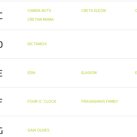
CANDIA NUTS
CRETA ELEON
C
CRETAN MAMA
D
DICTAMOS
E
EDIA
ELASION
E
F
FOUR O´CLOCK
FRAGIADAKIS FAMILY
G
GAIA OLIVES