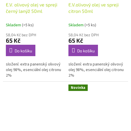
E.V. olivový olej ve spreji
E.V.olivový olej ve spreji
černý lanýž 50ml
citron 50ml
Skladem
(>5 ks)
Skladem
(>5 ks)
58,04 Kč bez DPH
58,04 Kč bez DPH
65 Kč
65 Kč
Do košíku
Do košíku
složení: extra panenský olivový
složení: extra panenský olivový
olej 98%, esenciální olej citronu
olej 98%, esenciální olej citronu
2%
2%
Novinka