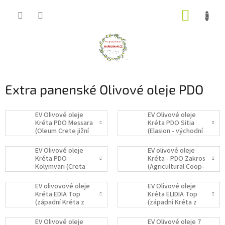
Přejít
NÁKUP
na
obsah
KOŠÍK
Extra panenské Olivové oleje PDO
EV Olivové oleje
EV Olivové oleje
Kréta PDO Messara
Kréta PDO Sitia
(Oleum Crete jižní
(Elasion - východní
Kréta Tymbaki)
Kréta Kalamafka)
EV Olivové oleje
EV olivové oleje
Kréta PDO
Kréta - PDO Zakros
Kolymvari (Creta
(Agricultural Coop-
Eleon - západní
východní Kréta)
Kréta)
EV olivovové oleje
EV Olivové oleje
Kréta EDIA Top
Kréta ELIDIA Top
(západní Kréta z
(západní Kréta z
první sklizně
první sklizně
Deliana)
Chania)
EV Olivové oleje
EV Olivové oleje 7