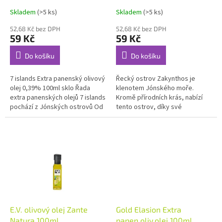
t
Skladem
(>5 ks)
Skladem
(>5 ks)
ů
52,68 Kč bez DPH
52,68 Kč bez DPH
59 Kč
59 Kč
Do košíku
Do košíku
7 islands Extra panenský olivový
Řecký ostrov Zakynthos je
olej 0,39% 100ml sklo Řada
klenotem Jónského moře.
extra panenských olejů 7 islands
Kromě přírodních krás, nabízí
pochází z Jónských ostrovů Od
tento ostrov, díky své
starověku je známo, že extra
geografické poloze a
panenský olivový olej...
příznivému klimatu, bohatou
produkci zemědělských...
E.V. olivový olej Zante
Gold Elasion Extra
Natura 100ml
panen.oliv.olej 100ml