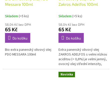
Messara 100ml
Zakros Adelfos 100ml
Skladem
(>5 ks)
Skladem
(>5 ks)
58,04 Kč bez DPH
58,04 Kč bez DPH
65 Kč
65 Kč
Do košíku
Do košíku
Bio extra panenský olivový olej
Extra panenský olivový olej
PDO MESSARA 100ml
ZAKROS ADELFOS s velmi nízkou
aciditou (< 0,6%) je velmi jemný,
ovocný olej střední intenzity,
dobře vyvážený, s harmonickou
chutí a zlatavě...
Novinka