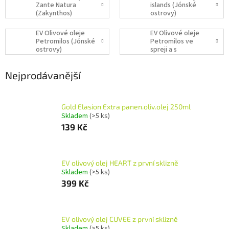
Zante Natura
islands (Jónské
(Zakynthos)
ostrovy)
EV Olivové oleje
EV Olivové oleje
Petromilos (Jónské
Petromilos ve
ostrovy)
spreji a s
příchutěmi (Jónské
ostrovy)
Nejprodávanější
Gold Elasion Extra panen.oliv.olej 250ml
Skladem
(>5 ks)
139 Kč
EV olivový olej HEART z první sklizně
Skladem
(>5 ks)
399 Kč
EV olivový olej CUVEE z první sklizně
Skladem
(>5 ks)