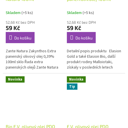
Skladem
(>5 ks)
Skladem
(>5 ks)
52,68 Kč bez DPH
52,68 Kč bez DPH
59 Kč
59 Kč
Do košíku
Do košíku
Zante Natura Zakynthos Extra
Detailní popis produktu Elasion
panenský olivový olej 0,39%
Gold a také Elasion Bio, další
100ml sklo Řada extra
produkt rodiny Malloiotaki,
panenských olejů Zante Natura
získaly v posledních letech
pochází z řeckého ostrova
mezinárodní zlaté ocenění,
Zakynthos Od starověku je
například od...
Novinka
Novinka
známo, že...
Tip
Bio E.V. olivový olej PDO
E.V. olivový olej PDO