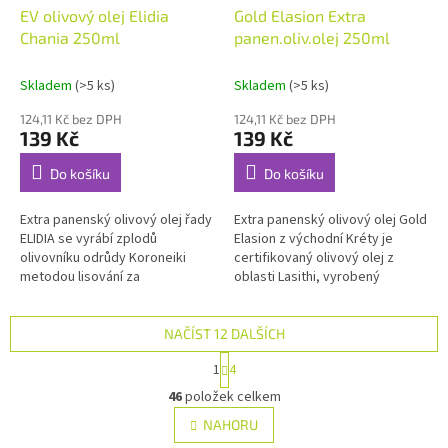
EV olivový olej Elidia
Gold Elasion Extra
Chania 250ml
panen.oliv.olej 250ml
Skladem
(>5 ks)
Skladem
(>5 ks)
124,11 Kč bez DPH
124,11 Kč bez DPH
139 Kč
139 Kč
Do košíku
Do košíku
Extra panenský olivový olej řady
Extra panenský olivový olej Gold
ELIDIA se vyrábí zplodů
Elasion z východní Kréty je
olivovníku odrůdy Koroneiki
certifikovaný olivový olej z
metodou lisování za
oblasti Lasithi, vyrobený
studena.Plody olivovníku se
lisováním za studena z vysoce
pečlivě sklízejí ručně za
kvalitních, ručně sbíraných...
pomocihrábí a...
NAČÍST 12 DALŠÍCH
S
1
4
t
O
r
46
položek celkem
v
á
l
NAHORU
n
á
k