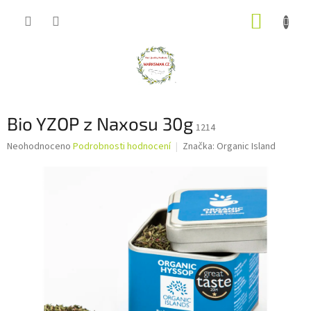
Přejít
NÁKUP
na
obsah
KOŠÍK
Bio YZOP z Naxosu 30g
1214
Průměrné
Neohodnoceno
Podrobnosti hodnocení
Značka:
Organic Island
hodnocení
produktu
je
0,0
z
5
hvězdiček.