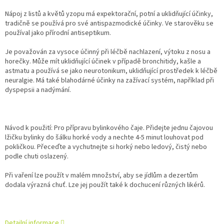
Nápoj z listů a květů yzopu má expektorační, potní a uklidňující účinky,
tradičně se používá pro své antispazmodické účinky. Ve starověku se
používal jako přírodní antiseptikum.
Je považován za vysoce účinný při léčbě nachlazení, výtoku z nosu a
horečky. Může mít uklidňující účinek v případě bronchitidy, kašle a
astmatu a používá se jako neurotonikum, uklidňující prostředek k léčbě
neuralgie. Má také blahodárné účinky na zažívací systém, například při
dyspepsii a nadýmání.
Návod k použití: Pro přípravu bylinkového čaje. Přidejte jednu čajovou
lžičku bylinky do šálku horké vody a nechte 4-5 minut louhovat pod
pokličkou. Přeceďte a vychutnejte si horký nebo ledový, čistý nebo
podle chuti oslazený.
Při vaření lze použít v malém množství, aby se jídlům a dezertům
dodala výrazná chuť. Lze jej použít také k dochucení různých likérů.
Detailní informace