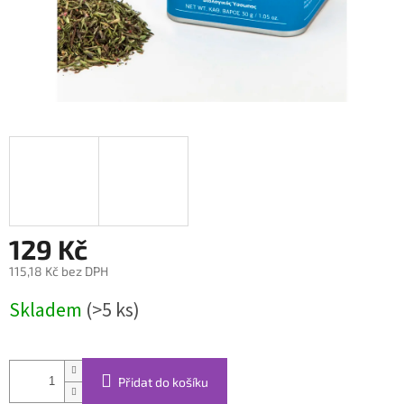
129 Kč
115,18 Kč bez DPH
Měrná
Skladem
(>5 ks)
cena:
Přidat do košíku