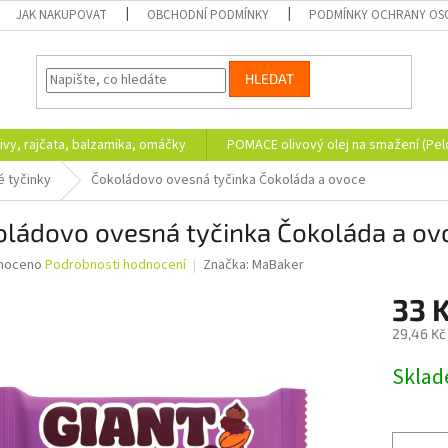
JAK NAKUPOVAT
OBCHODNÍ PODMÍNKY
PODMÍNKY OCHRANY OS
HLEDAT
ivy, rajčata, balzamika, omáčky
POMACE olivový olej na smažení (Pe
 tyčinky
Čokoládovo ovesná tyčinka Čokoláda a ovoce
oládovo ovesná tyčinka Čokoláda a ov
né
noceno
Podrobnosti hodnocení
Značka:
MaBaker
ní
33 
u
29,46 Kč
Měrná
Skla
cena:
ek.