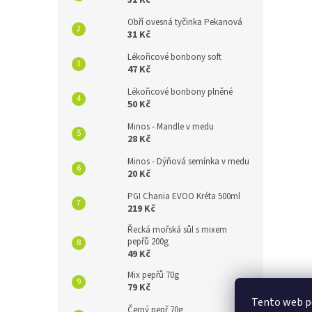
31 Kč
Obří ovesná tyčinka Pekanová
31 Kč
Lékořicové bonbony soft
47 Kč
Lékořicové bonbony plněné
50 Kč
Minos - Mandle v medu
28 Kč
Minos - Dýňová semínka v medu
20 Kč
PGI Chania EVOO Kréta 500ml
219 Kč
Řecká mořská sůl s mixem
pepřů 200g
49 Kč
Mix pepřů 70g
79 Kč
Tento web po
Černý pepř 70g