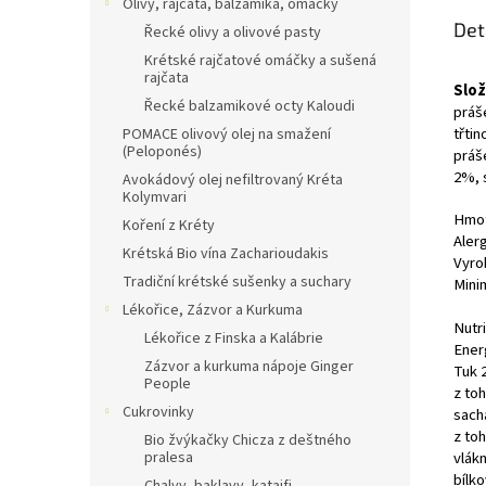
Olivy, rajčata, balzamika, omáčky
Det
Řecké olivy a olivové pasty
Krétské rajčatové omáčky a sušená
rajčata
Slož
Řecké balzamikové octy Kaloudi
práše
třti
POMACE olivový olej na smažení
(Peloponés)
práše
2%, 
Avokádový olej nefiltrovaný Kréta
Kolymvari
Hmot
Koření z Kréty
Aler
Krétská Bio vína Zacharioudakis
Vyro
Tradiční krétské sušenky a suchary
Minim
Lékořice, Zázvor a Kurkuma
Nutri
Lékořice z Finska a Kalábrie
Ener
Zázvor a kurkuma nápoje Ginger
Tuk 
People
z to
Cukrovinky
sach
z to
Bio žvýkačky Chicza z deštného
pralesa
vlákn
bílko