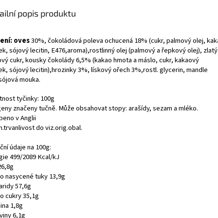
ailní popis produktu
ení: oves
30%, čokoládová poleva ochucená 18% (cukr, palmový olej, ka
k, sójový lecitin, E476,aroma),rostlinný olej (palmový a řepkový olej), zlatý
nový cukr, kousky čokolády 6,5% (kakao hmota a máslo, cukr, kakaový
k, sójový lecitin),hrozinky 3%, lískový ořech 3%,rostl. glycerin, mandle
sójová mouka.
nost tyčinky: 100g
geny značeny tučně. Může obsahovat stopy: arašídy, sezam a mléko.
beno v Anglii
.trvanlivost do viz.orig.obal.
ční údaje na 100g:
gie 499/2089 Kcal/kJ
26,8g
ho nasycené tuky 13,9g
aridy 57,6g
ho cukry 35,1g
ina 1,8g
viny 6,1g