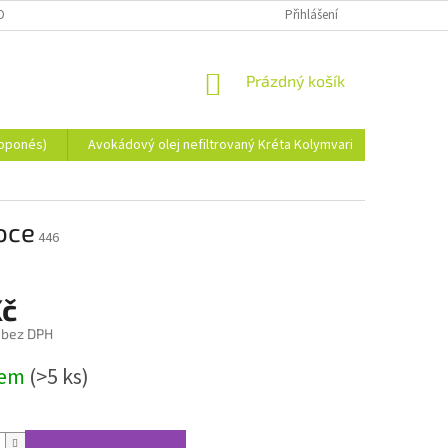
OBNÍCH ÚDAJŮ
Přihlášení
NÁKUPNÍ
Prázdný košík
KOŠÍK
loponés)
Avokádový olej nefiltrovaný Kréta Kolymvari
Koření z
oce
446
Kč
 bez DPH
dem
(>5 ks)