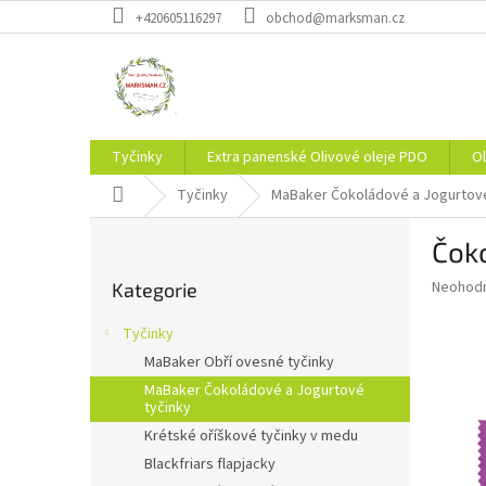
Přejít
+420605116297
obchod@marksman.cz
na
obsah
Tyčinky
Extra panenské Olivové oleje PDO
Ol
Domů
Tyčinky
MaBaker Čokoládové a Jogurtové
P
Čok
o
Přeskočit
s
Průměr
Neohod
Kategorie
kategorie
t
hodnoce
r
produkt
Tyčinky
a
je
MaBaker Obří ovesné tyčinky
0,0
n
z
MaBaker Čokoládové a Jogurtové
n
tyčinky
5
í
hvězdič
Krétské oříškové tyčinky v medu
p
Blackfriars flapjacky
a