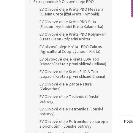
n
Extra panenské Olivové oleje PDO
e
EV Olivové oleje Kréta PDO Messara
l
(Oleum Crete jižní Kréta Tymbaki)
EV Olivové oleje Kréta PDO Sitia
(Elasion - východní Kréta Kalamafka)
EV Olivové oleje Kréta PDO Kolymvari
(Creta Eleon - západní Kréta)
EV olivové oleje Kréta - PDO Zakros
(Agricultural Coop-východní Kréta)
EV olivovové oleje Kréta EDIA Top
(západní Kréta z první sklizně Deliana)
EV Olivové oleje Kréta ELIDIA Top
(západní Kréta z první sklizně Chania)
EV Olivové oleje Zante Natura
(Zakynthos)
EV Olivové oleje 7 islands (Jónské
ostrovy)
EV Olivové oleje Petromilos (Jónské
ostrovy)
Popi
EV Olivové oleje Petromilos ve spreji a
s příchutěmi (Jónské ostrovy)