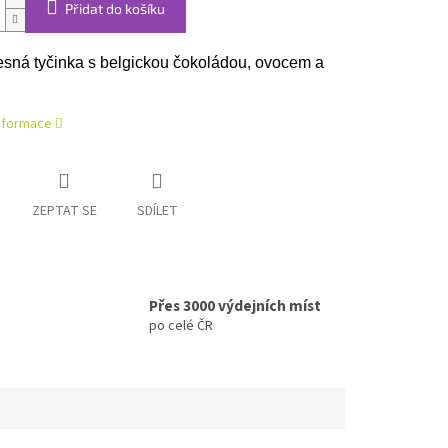
Přidat do košíku
esná tyčinka s belgickou čokoládou, ovocem a
informace
ZEPTAT SE
SDÍLET
Přes 3000 výdejních míst
po celé ČR