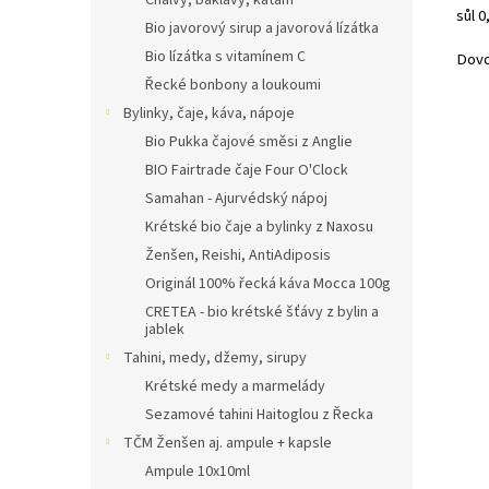
Chalvy, baklavy, kataifi
sůl 0
Bio javorový sirup a javorová lízátka
Bio lízátka s vitamínem C
Dovo
Řecké bonbony a loukoumi
Bylinky, čaje, káva, nápoje
Bio Pukka čajové směsi z Anglie
BIO Fairtrade čaje Four O'Clock
Samahan - Ajurvédský nápoj
Krétské bio čaje a bylinky z Naxosu
Ženšen, Reishi, AntiAdiposis
Originál 100% řecká káva Mocca 100g
CRETEA - bio krétské šťávy z bylin a
jablek
Tahini, medy, džemy, sirupy
Krétské medy a marmelády
Sezamové tahini Haitoglou z Řecka
TČM Ženšen aj. ampule + kapsle
Ampule 10x10ml