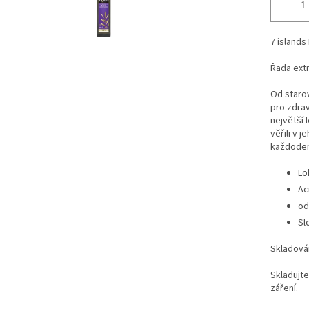
7 islands
Řada extr
Od starov
pro zdra
největší 
věřili v 
každoden
Lo
Ac
od
Sl
Skladová
Skladujt
záření.