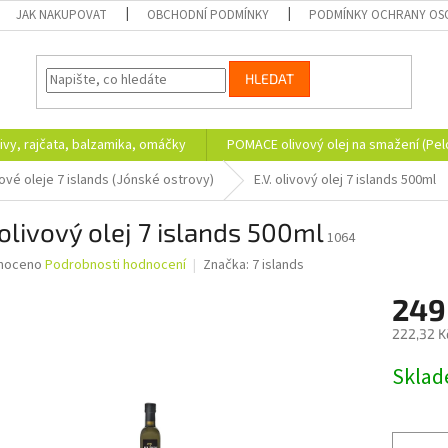
JAK NAKUPOVAT
OBCHODNÍ PODMÍNKY
PODMÍNKY OCHRANY OS
HLEDAT
ivy, rajčata, balzamika, omáčky
POMACE olivový olej na smažení (Pe
ové oleje 7 islands (Jónské ostrovy)
E.V. olivový olej 7 islands 500ml
 olivový olej 7 islands 500ml
1064
né
noceno
Podrobnosti hodnocení
Značka:
7 islands
ní
249
u
222,32 K
Měrná
Skla
cena:
ek.