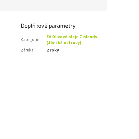
Doplňkové parametry
EV Olivové oleje 7 islands
Kategorie
:
(Jónské ostrovy)
Záruka
:
2 roky