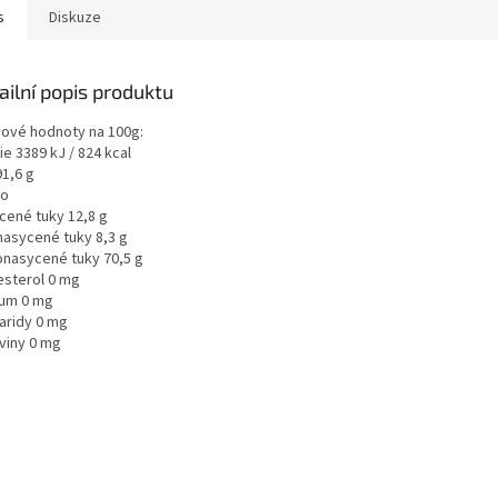
s
Diskuze
ailní popis produktu
vové hodnoty na 100g:
ie 3389 kJ / 824 kcal
91,6 g
ho
cené tuky 12,8 g
nasycené tuky 8,3 g
nasycené tuky 70,5 g
esterol 0 mg
ium 0 mg
aridy 0 mg
oviny 0 mg