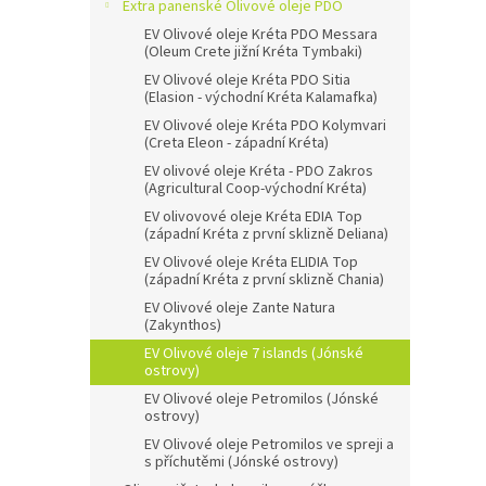
n
Extra panenské Olivové oleje PDO
e
EV Olivové oleje Kréta PDO Messara
l
(Oleum Crete jižní Kréta Tymbaki)
EV Olivové oleje Kréta PDO Sitia
(Elasion - východní Kréta Kalamafka)
EV Olivové oleje Kréta PDO Kolymvari
(Creta Eleon - západní Kréta)
EV olivové oleje Kréta - PDO Zakros
(Agricultural Coop-východní Kréta)
EV olivovové oleje Kréta EDIA Top
(západní Kréta z první sklizně Deliana)
EV Olivové oleje Kréta ELIDIA Top
(západní Kréta z první sklizně Chania)
EV Olivové oleje Zante Natura
(Zakynthos)
EV Olivové oleje 7 islands (Jónské
ostrovy)
EV Olivové oleje Petromilos (Jónské
ostrovy)
EV Olivové oleje Petromilos ve spreji a
s příchutěmi (Jónské ostrovy)