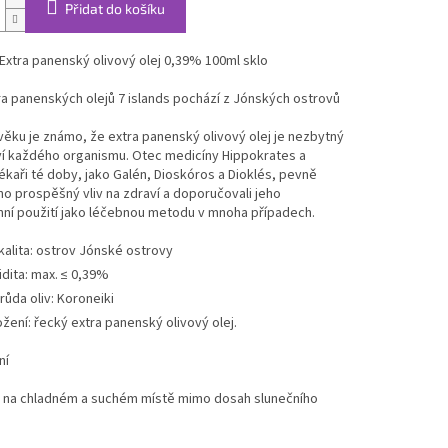
Přidat do košíku
 Extra panenský olivový olej 0,39% 100ml sklo
a panenských olejů 7 islands pochází z Jónských ostrovů
ěku je známo, že extra panenský olivový olej je nezbytný
ví každého organismu. Otec medicíny Hippokrates a
lékaři té doby, jako Galén, Dioskóros a Dioklés, pevně
jeho prospěšný vliv na zdraví a doporučovali jeho
ní použití jako léčebnou metodu v mnoha případech.
kalita: ostrov Jónské ostrovy
idita: max. ≤ 0,39%
růda oliv: Koroneiki
ožení: řecký extra panenský olivový olej.
ní
e na chladném a suchém místě mimo dosah slunečního