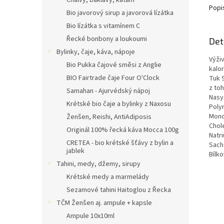
Chalvy, baklavy, kataifi
Popi
Bio javorový sirup a javorová lízátka
Bio lízátka s vitamínem C
Řecké bonbony a loukoumi
Det
Bylinky, čaje, káva, nápoje
Výži
Bio Pukka čajové směsi z Anglie
kalor
BIO Fairtrade čaje Four O'Clock
Tuk 
z to
Samahan - Ajurvédský nápoj
Nasy
Krétské bio čaje a bylinky z Naxosu
Poly
Mono
Ženšen, Reishi, AntiAdiposis
Chol
Originál 100% řecká káva Mocca 100g
Natr
CRETEA - bio krétské šťávy z bylin a
Sach
jablek
Bílk
Tahini, medy, džemy, sirupy
Krétské medy a marmelády
Sezamové tahini Haitoglou z Řecka
TČM Ženšen aj. ampule + kapsle
Ampule 10x10ml