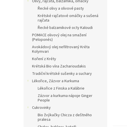
Olivy, rajčata, balzamika, omáčky
Řecké olivy a olivové pasty
Krétské rajčatové omáčky a sušená
rajčata
Řecké balzamikové octy Kaloudi
POMACE olivový olej na smažení
(Peloponés)
Avokádový olej nefiltrovaný Kréta
Kolymvari
Koření z Kréty
Krétská Bio vína Zacharioudakis
Tradiční krétské sušenky a suchary
Lékořice, Zázvor a Kurkuma
Lékořice z Finska a Kalábrie
Zázvor a kurkuma nápoje Ginger
People
Cukrovinky
Bio žvýkačky Chicza z deštného
pralesa