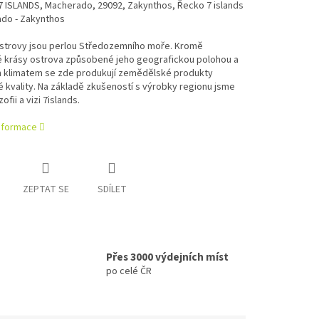
7 ISLANDS, Macherado, 29092, Zakynthos, Řecko 7 islands
ado - Zakynthos
strovy jsou perlou Středozemního moře. Kromě
é krásy ostrova způsobené jeho geografickou polohou a
m klimatem se zde produkují zemědělské produkty
 kvality. Na základě zkušeností s výrobky regionu jsme
ozofii a vizi 7islands.
informace
ZEPTAT SE
SDÍLET
Přes 3000 výdejních míst
po celé ČR