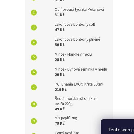
31 Kč
Obří ovesná tyčinka Pekanová
31 Kč
Lékořicové bonbony soft
47 Kč
Lékořicové bonbony plněné
50 Kč
Minos - Mandle v medu
28 Kč
Minos - Dýňová semínka v medu
20 Kč
PGI Chania EVOO Kréta 500ml
219 Kč
Řecká mořská sůl s mixem
pepřů 200g
49 Kč
Mix pepřů 70g
79 Kč
Tento web po
Černý pepř 70g