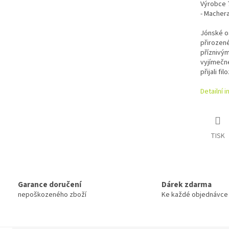
Výrobce 
- Macher
Jónské o
přirozen
příznivý
vyjímečné
přijali fil
Detailní 
TISK
Garance doručení
Dárek zdarma
nepoškozeného zboží
Ke každé objednávce