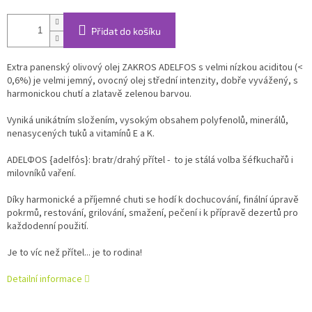
Přidat do košíku
Extra panenský olivový olej ZAKROS ADELFOS s velmi nízkou aciditou (<
0,6%) je velmi jemný, ovocný olej střední intenzity, dobře vyvážený, s
harmonickou chutí a zlatavě zelenou barvou.
Vyniká unikátním složením, vysokým obsahem polyfenolů, minerálů,
nenasycených tuků a vitamínů E a K.
ADELΦΟS {adelfόs}: bratr/drahý přítel - to je stálá volba šéfkuchařů i
milovníků vaření.
Díky harmonické a příjemné chuti se hodí k dochucování, finální úpravě
pokrmů, restování, grilování, smažení, pečení i k přípravě dezertů pro
každodenní použití.
Je to víc než přítel... je to rodina!
Detailní informace