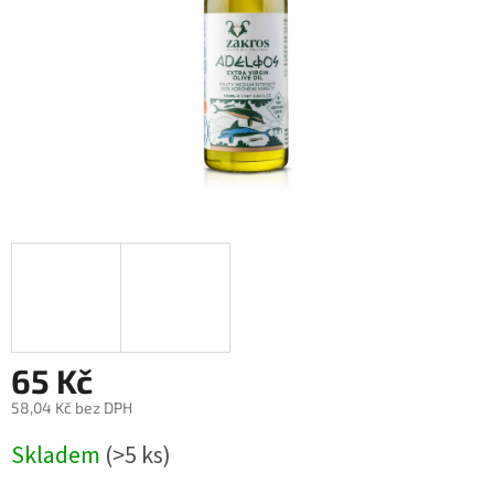
65 Kč
58,04 Kč bez DPH
Měrná
Skladem
(>5 ks)
cena: