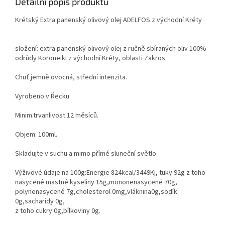
Detailní popis produktu
Krétský Extra panenský olivový olej ADELFOS z východní Kréty
složení: extra panenský olivový olej z ručně sbíraných oliv 100%
odrůdy Koroneiki z východní Kréty, oblasti Zakros.
Chuť jemně ovocná, střední intenzita.
Vyrobeno v Řecku.
Minim.trvanlivost 12 měsíců.
Objem: 100ml.
Skladujte v suchu a mimo přímé sluneční světlo.
Výživové údaje na 100g:Energie 824kcal/3449Kj, tuky 92g z toho
nasycené mastné kyseliny 15g,mononenasycené 70g,
polynenasycené 7g,cholesterol 0mg,vláknina0g,sodík
0g,sacharidy 0g,
z toho cukry 0g,bílkoviny 0g.