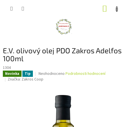
Přejít
NÁKUP
na
obsah
KOŠÍK
E.V. olivový olej PDO Zakros Adelfos
100ml
1304
Průměrné
Neohodnoceno
Podrobnosti hodnocení
Novinka
Tip
hodnocení
Značka:
Zakros Coop
produktu
je
0,0
z
5
hvězdiček.