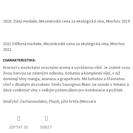
2018: Zlatá medaile, Mezinárodní cena za ekologická vína, Mnichov 2019
2021 Stříbrná medaile, Mezinárodní cena za ekologická vína, Mnichov
2022
CHARAKTERISTIKA:
Hravost s exotickými ovocnými aroma a vyváženou vůní. Je známé svou
živou barvou se zelenými odlesky, bohatou a komplexní vůní, v níž
dominují tóny manga, ananasu a grapefruitu. Má bohatou a šťavnatou
chuť s dlouhým dozvukem. Směs Sauvignon Blanc se snoubí s Vidiano a
dává vzniknout vínu s velkým potenciálem pro kombinace a požitek.
Vinařství: Zacharioudakis, Plouti, jižní Kréta (Messara
ZEPTAT SE
SDÍLET