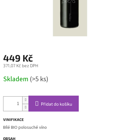
449 Kč
371,07 Kč bez DPH
Měrná
Skladem
(>5 ks)
cena:
Přidat do košíku
VINIFIKACE
Bílé BIO polosuché víno
OBSAH