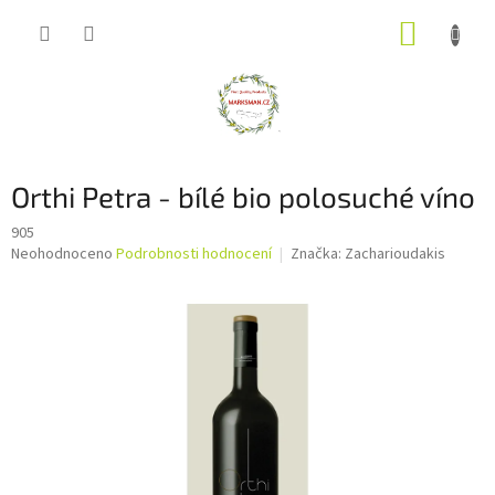
Přejít
NÁKUP
na
obsah
KOŠÍK
Orthi Petra - bílé bio polosuché víno
905
Průměrné
Neohodnoceno
Podrobnosti hodnocení
Značka:
Zacharioudakis
hodnocení
produktu
je
0,0
z
5
hvězdiček.