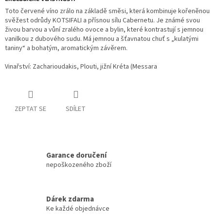
Toto červené víno zrálo na základě směsi, která kombinuje kořeněnou
svěžest odrůdy KOTSIFALI a přísnou sílu Cabernetu. Je známé svou
živou barvou a vůní zralého ovoce a bylin, které kontrastují s jemnou
vanilkou z dubového sudu. Má jemnou a šťavnatou chuť s „kulatými
taniny“ a bohatým, aromatickým závěrem.
Vinařství: Zacharioudakis, Plouti, jižní Kréta (Messara
ZEPTAT SE
SDÍLET
Garance doručení
nepoškozeného zboží
Dárek zdarma
Ke každé objednávce