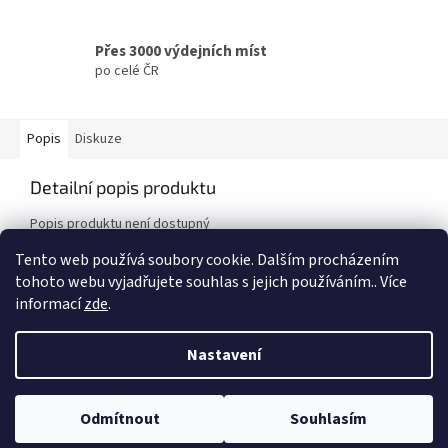
Přes 3000 výdejních míst
po celé ČR
Popis
Diskuze
Detailní popis produktu
Popis produktu není dostupný
Tento web používá soubory cookie. Dalším procházením
tohoto webu vyjadřujete souhlas s jejich používáním.. Více
Z
informací
zde
.
á
Vytvořil Shoptet
p
Nastavení
a
t
Copyright 2026
Marksman - dovozce kvalitních potravin a
í
Odmítnout
Souhlasím
kosmetiky
. Všechna práva vyhrazena.