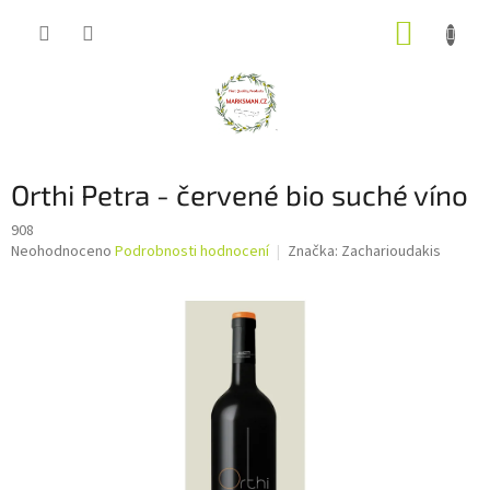
Přejít
NÁKUP
na
obsah
KOŠÍK
Orthi Petra - červené bio suché víno
908
Průměrné
Neohodnoceno
Podrobnosti hodnocení
Značka:
Zacharioudakis
hodnocení
produktu
je
0,0
z
5
hvězdiček.