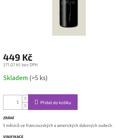
449 Kč
371,07 Kč bez DPH
Měrná
Skladem
(>5 ks)
cena:
Přidat do košíku
ZRÁNÍ
5 měsíců ve francouzských a amerických dubových sudech.
VINIFIKACE