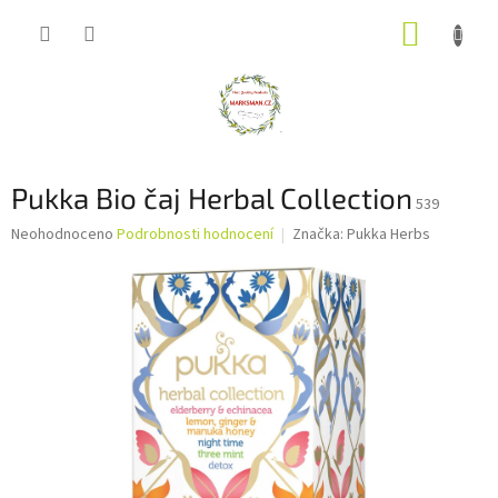
Přejít
NÁKUP
na
obsah
KOŠÍK
Pukka Bio čaj Herbal Collection
539
Průměrné
Neohodnoceno
Podrobnosti hodnocení
Značka:
Pukka Herbs
hodnocení
produktu
je
0,0
z
5
hvězdiček.