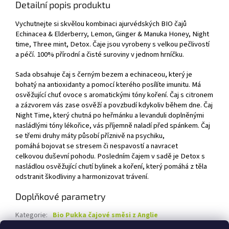
Detailní popis produktu
Vychutnejte si skvělou kombinaci ajurvédských BIO čajů
Echinacea & Elderberry, Lemon, Ginger & Manuka Honey, Night
time, Three mint, Detox. Čaje jsou vyrobeny s velkou pečlivostí
a péčí. 100% přírodní a čisté suroviny v jednom hrníčku.
Sada obsahuje čaj s černým bezem a echinaceou, který je
bohatý na antioxidanty a pomocí kterého posílíte imunitu. Má
osvěžující chuť ovoce s aromatickými tóny koření. Čaj s citronem
a zázvorem vás zase osvěží a povzbudí kdykoliv během dne. Čaj
Night Time, který chutná po heřmánku a levanduli doplněnými
nasládlými tóny lékořice, vás příjemně naladí před spánkem. Čaj
se třemi druhy máty působí příznivě na psychiku,
pomáhá bojovat se stresem či nespavostí a navracet
celkovou duševní pohodu. Posledním čajem v sadě je Detox s
nasládlou osvěžující chutí bylinek a koření, který pomáhá z těla
odstranit škodliviny a harmonizovat trávení.
Doplňkové parametry
Kategorie
:
Bio Pukka čajové směsi z Anglie
Záruka
:
1 rok