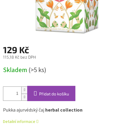
129 Kč
115,18 Kč bez DPH
Měrná
Skladem
(>5 ks)
cena:
Přidat do košíku
Pukka ajurvédský čaj
herbal collection
Detailní informace