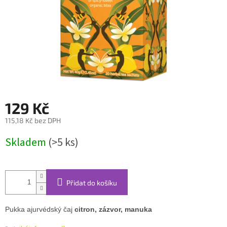
129 Kč
115,18 Kč bez DPH
Měrná
Skladem
(>5 ks)
cena:
Přidat do košíku
Pukka ajurvédský čaj
citron, zázvor, manuka