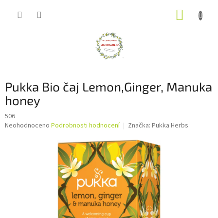
Přejít
NÁKUP
na
obsah
KOŠÍK
Pukka Bio čaj Lemon,Ginger, Manuka
honey
506
Průměrné
Neohodnoceno
Podrobnosti hodnocení
Značka:
Pukka Herbs
hodnocení
produktu
je
0,0
z
5
hvězdiček.