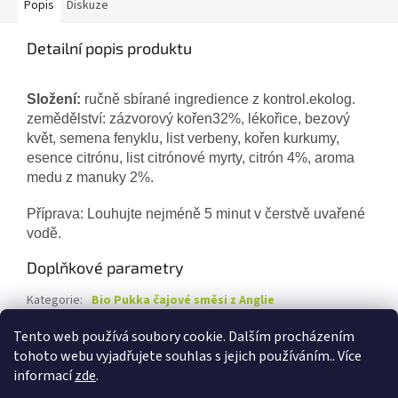
Popis
Diskuze
Detailní popis produktu
Složení:
ručně sbírané ingredience z kontrol.ekolog.
zemědělství:
zázvorový kořen32%, lékořice, bezový
květ, semena
fenyklu, list verbeny, kořen kurkumy,
esence citrónu, list
citrónové myrty, citrón 4%, aroma
medu z manuky 2%.
Příprava: Louhujte nejméně 5 minut v čerstvě uvařené
vodě.
Doplňkové parametry
Kategorie
:
Bio Pukka čajové směsi z Anglie
Záruka
:
1 rok
Tento web používá soubory cookie. Dalším procházením
tohoto webu vyjadřujete souhlas s jejich používáním.. Více
Z
informací
zde
.
á