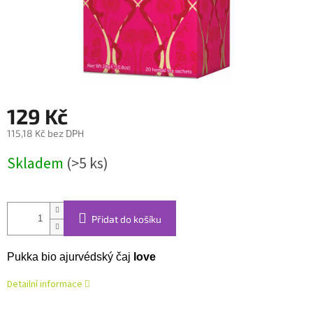
129 Kč
115,18 Kč bez DPH
Měrná
Skladem
(>5 ks)
cena:
Přidat do košíku
Pukka bio ajurvédský čaj
love
Detailní informace