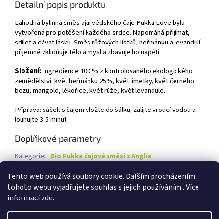
Detailní popis produktu
Lahodná bylinná směs ajurvédského čaje Pukka Love byla
vytvořená pro potěšení každého srdce. Napomáhá přijímat,
sdílet a dávat lásku. Směs růžových lístků, heřmánku a levandulí
příjemně zklidňuje tělo a mysl a zbavuje ho napětí.
Složení:
Ingredience 100 % z kontrolovaného ekologického
zemědělství: květ heřmánku 25%, květ limetky, květ černého
bezu, marigold, lékořice, květ růže, květ levandule.
Příprava: sáček s čajem vložte do šálku, zalijte vroucí vodou a
louhujte 3-5 minut.
Doplňkové parametry
Kategorie
:
Bio Pukka čajové směsi z Anglie
Záruka
:
1 rok
Tento web používá soubory cookie. Dalším procházením
tohoto webu vyjadřujete souhlas s jejich používáním.. Více
Z
informací
zde
.
á
Vytvořil Shoptet
p