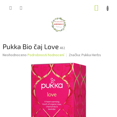
Přejít
NÁKUP
na
obsah
KOŠÍK
Pukka Bio čaj Love
482
Průměrné
Neohodnoceno
Podrobnosti hodnocení
Značka:
Pukka Herbs
hodnocení
produktu
je
0,0
z
5
hvězdiček.