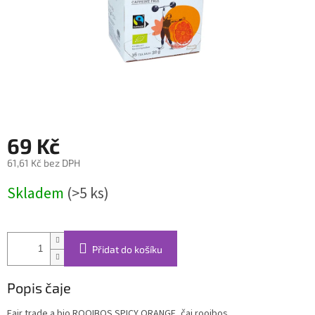
69 Kč
61,61 Kč bez DPH
Měrná
Skladem
(>5 ks)
cena:
Přidat do košíku
Popis čaje
Fair trade a bio ROOIBOS SPICY ORANGE, čaj rooibos