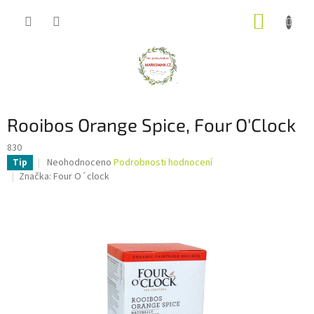
Přejít
NÁKUP
na
obsah
KOŠÍK
Rooibos Orange Spice, Four O'Clock
830
Průměrné
Neohodnoceno
Podrobnosti hodnocení
Tip
hodnocení
Značka:
Four O´clock
produktu
je
0,0
z
5
hvězdiček.