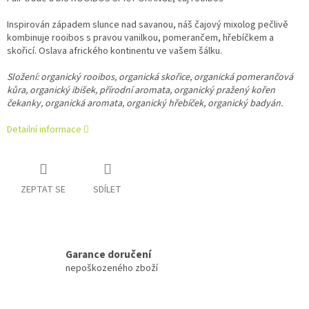
Inspirován západem slunce nad savanou, náš čajový mixolog pečlivě
kombinuje rooibos s pravou vanilkou, pomerančem, hřebíčkem a
skořicí. Oslava afrického kontinentu ve vašem šálku.
Složení: organický rooibos, organická skořice, organická pomerančová
kůra, organický ibišek, přírodní aromata, organický pražený kořen
čekanky, organická aromata, organický hřebíček, organický badyán.
Detailní informace
ZEPTAT SE
SDÍLET
Garance doručení
nepoškozeného zboží