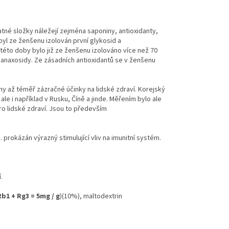
tné složky náležejí zejména saponiny, antioxidanty,
byl ze ženšenu izolován první glykosid a
této doby bylo již ze ženšenu izolováno více než 70
anaxosidy. Ze zásadních antioxidantů se v ženšenu
ny až téměř zázračné účinky na lidské zdraví. Korejský
e i například v Rusku, Číně a jinde. Měřením bylo ale
ro lidské zdraví. Jsou to především
 prokázán výrazný stimulující vliv na imunitní systém.
.
b1 + Rg3 = 5mg / g
)(10%), maltodextrin