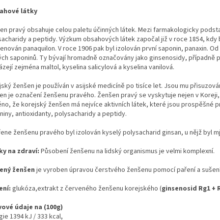
ahové látky
en pravý obsahuje celou paletu účinných látek. Mezi farmakologicky podsta
sacharidy a peptidy. Výzkum obsahových látek započal již v roce 1854, kdy 
enován panaquilon. V roce 1906 pak byl izolován první saponin, panaxin. Od 
ých saponinů. Ty bývají hromadně označovány jako ginsenosidy, případně p
zejí zejména maltol, kyselina salicylová a kyselina vanilová.
jský ženšen je používán v asijské medicíně po tisíce let. Jsou mu přisuzová
n je označení ženšenu pravého. Ženšen pravý se vyskytuje nejen v Koreji, al
těno, že korejský ženšen má nejvíce aktivních látek, které jsou prospěšné p
iny, antioxidanty, polysacharidy a peptidy.
ene ženšenu pravého byl izolován kyselý polysacharid ginsan, u nějž byl mj.
ky na zdraví:
Působení ženšenu na lidský organismus je velmi komplexní.
ený ženšen
je vyroben úpravou čerstvého ženšenu pomocí paření a sušení
ení:
glukóza,extrakt z červeného ženšenu korejského (
ginsenosid Rg1 + R
vové údaje na (100g)
ie 1394 kJ / 333 kcal,