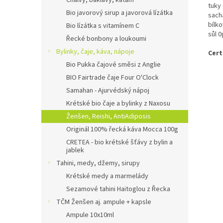
Chalvy, baklavy, kataifi
tuky
Bio javorový sirup a javorová lízátka
sach
bílko
Bio lízátka s vitamínem C
sůl 0
Řecké bonbony a loukoumi
Bylinky, čaje, káva, nápoje
Cert
Bio Pukka čajové směsi z Anglie
BIO Fairtrade čaje Four O'Clock
Samahan - Ajurvédský nápoj
Krétské bio čaje a bylinky z Naxosu
Ženšen, Reishi, AntiAdiposis
Originál 100% řecká káva Mocca 100g
CRETEA - bio krétské šťávy z bylin a
jablek
Tahini, medy, džemy, sirupy
Krétské medy a marmelády
Sezamové tahini Haitoglou z Řecka
TČM Ženšen aj. ampule + kapsle
Ampule 10x10ml