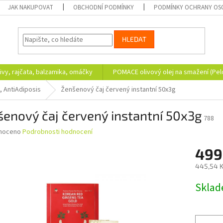
JAK NAKUPOVAT
OBCHODNÍ PODMÍNKY
PODMÍNKY OCHRANY OS
HLEDAT
ivy, rajčata, balzamika, omáčky
POMACE olivový olej na smažení (Pe
, AntiAdiposis
Ženšenový čaj červený instantní 50x3g
enový čaj červený instantní 50x3g
788
né
noceno
Podrobnosti hodnocení
ní
499
u
445,54 K
Měrná
Skla
cena:
ek.