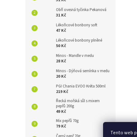
31 Kč
Obří ovesná tyčinka Pekanová
31 Kč
Lékořicové bonbony soft
47 Kč
Lékořicové bonbony plněné
50 Kč
Minos - Mandle v medu
28 Kč
Minos - Dýňová semínka v medu
20 Kč
PGI Chania EVOO Kréta 500ml
219 Kč
Řecká mořská sůl s mixem
pepřů 200g
49 Kč
Mix pepřů 70g
79 Kč
Tento web po
Černý pepř 70g