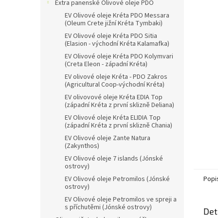
n
Extra panenské Olivové oleje PDO
e
EV Olivové oleje Kréta PDO Messara
l
(Oleum Crete jižní Kréta Tymbaki)
EV Olivové oleje Kréta PDO Sitia
(Elasion - východní Kréta Kalamafka)
EV Olivové oleje Kréta PDO Kolymvari
(Creta Eleon - západní Kréta)
EV olivové oleje Kréta - PDO Zakros
(Agricultural Coop-východní Kréta)
EV olivovové oleje Kréta EDIA Top
(západní Kréta z první sklizně Deliana)
EV Olivové oleje Kréta ELIDIA Top
(západní Kréta z první sklizně Chania)
EV Olivové oleje Zante Natura
(Zakynthos)
EV Olivové oleje 7 islands (Jónské
ostrovy)
EV Olivové oleje Petromilos (Jónské
Popi
ostrovy)
EV Olivové oleje Petromilos ve spreji a
s příchutěmi (Jónské ostrovy)
Det