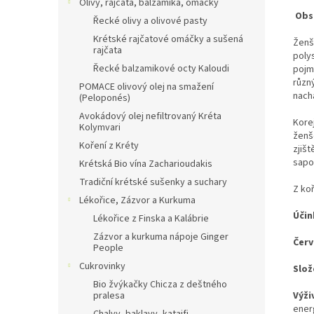
Olivy, rajčata, balzamika, omáčky
Obs
Řecké olivy a olivové pasty
Krétské rajčatové omáčky a sušená
Ženš
rajčata
poly
Řecké balzamikové octy Kaloudi
pojm
různ
POMACE olivový olej na smažení
nachá
(Peloponés)
Avokádový olej nefiltrovaný Kréta
Kore
Kolymvari
ženše
Koření z Kréty
zjiš
sapon
Krétská Bio vína Zacharioudakis
Tradiční krétské sušenky a suchary
Z koř
Lékořice, Zázvor a Kurkuma
Účin
Lékořice z Finska a Kalábrie
Zázvor a kurkuma nápoje Ginger
Červ
People
Cukrovinky
Slož
Bio žvýkačky Chicza z deštného
pralesa
Výži
energ