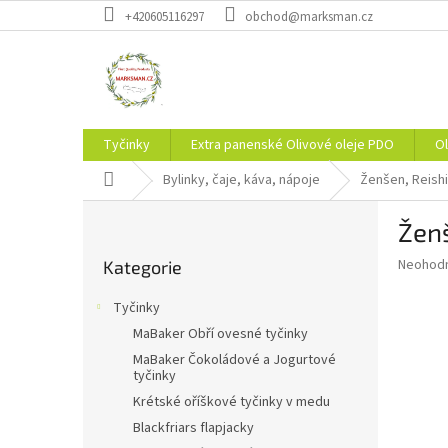
Přejít
+420605116297
obchod@marksman.cz
na
obsah
Tyčinky
Extra panenské Olivové oleje PDO
Ol
Domů
Bylinky, čaje, káva, nápoje
Ženšen, Reishi
P
Ženš
o
Přeskočit
s
Průměr
Neohod
Kategorie
kategorie
t
hodnoce
r
produkt
Tyčinky
a
je
MaBaker Obří ovesné tyčinky
0,0
n
z
MaBaker Čokoládové a Jogurtové
n
tyčinky
5
í
hvězdič
Krétské oříškové tyčinky v medu
p
Blackfriars flapjacky
a