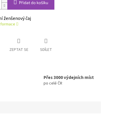
Přidat do košíku
í ženšenový čaj
informace
ZEPTAT SE
SDÍLET
Přes 3000 výdejních míst
po celé ČR