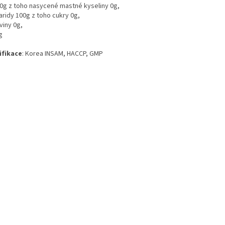
 0g z toho nasycené mastné kyseliny 0g,
aridy 100g z toho cukry 0g,
viny 0g,
g
ifikace
: Korea INSAM, HACCP, GMP