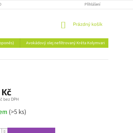
OBNÍCH ÚDAJŮ
Přihlášení
NÁKUPNÍ
Prázdný košík
KOŠÍK
loponés)
Avokádový olej nefiltrovaný Kréta Kolymvari
Koření z
 Kč
č bez DPH
dem
(>5 ks)