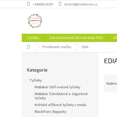
Přejít
+420605116297
obchod@marksman.cz
na
obsah
Tyčinky
Extra panenské Olivové oleje PDO
Ol
Domů
Prodávané značky
EDIA
P
EDI
o
Přeskočit
s
Kategorie
kategorie
t
Ř
r
Tyčinky
a
a
Nejlev
MaBaker Obří ovesné tyčinky
z
n
MaBaker Čokoládové a Jogurtové
e
n
tyčinky
V
n
í
Krétské oříškové tyčinky v medu
ý
í
p
p
p
Blackfriars flapjacky
a