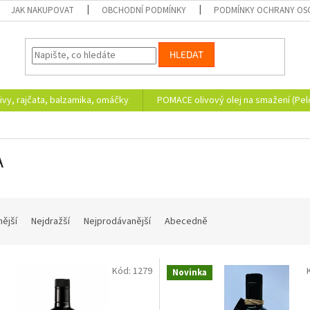
JAK NAKUPOVAT
OBCHODNÍ PODMÍNKY
PODMÍNKY OCHRANY OS
HLEDAT
ivy, rajčata, balzamika, omáčky
POMACE olivový olej na smažení (Pe
A
nější
Nejdražší
Nejprodávanější
Abecedně
Kód:
1279
Novinka