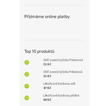
Přijímáme online platby
Top 10 produktů
Obří ovesná tyčinka Pistáciová
31 Kč
Obří ovesná tyčinka Pekanová
31 Kč
Lékořicové bonbony soft
47 Kč
Lékořicové bonbony plněné
50 Kč