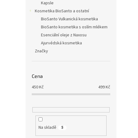
Kapsle
Kosmetika BioSanto a ostatní
BioSanto Vulkanická kosmetika
BioSanto kosmetika s oslím mlékem
Esenciální oleje z Naxosu
Ajurvédská kosmetika
Značky
Cena
450
Kč
499
Kč
Na skladě
5