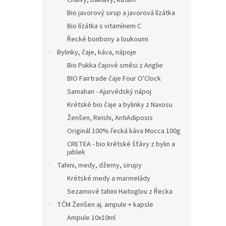
Chalvy, baklavy, kataifi
Bio javorový sirup a javorová lízátka
Bio lízátka s vitamínem C
Řecké bonbony a loukoumi
Bylinky, čaje, káva, nápoje
Bio Pukka čajové směsi z Anglie
BIO Fairtrade čaje Four O'Clock
Samahan - Ajurvédský nápoj
Krétské bio čaje a bylinky z Naxosu
Ženšen, Reishi, AntiAdiposis
Originál 100% řecká káva Mocca 100g
CRETEA - bio krétské šťávy z bylin a
jablek
Tahini, medy, džemy, sirupy
Krétské medy a marmelády
Sezamové tahini Haitoglou z Řecka
TČM Ženšen aj. ampule + kapsle
Ampule 10x10ml