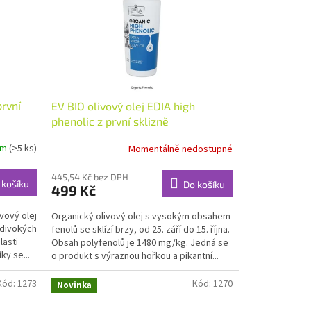
první
EV BIO olivový olej EDIA high
phenolic z první sklizně
em
(>5 ks)
Momentálně nedostupné
445,54 Kč bez DPH
 košíku
Do košíku
499 Kč
vový olej
Organický olivový olej s vysokým obsahem
 divokých
fenolů se sklízí brzy, od 25. září do 15. října.
lasti
Obsah polyfenolů je 1480 mg/kg. Jedná se
ky se...
o produkt s výraznou hořkou a pikantní...
Kód:
1273
Kód:
1270
Novinka