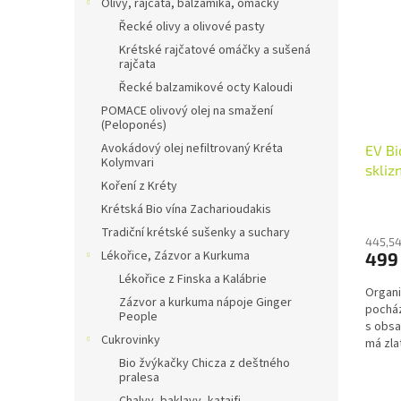
Olivy, rajčata, balzamika, omáčky
Řecké olivy a olivové pasty
Krétské rajčatové omáčky a sušená
rajčata
Řecké balzamikové octy Kaloudi
POMACE olivový olej na smažení
(Peloponés)
Avokádový olej nefiltrovaný Kréta
EV Bi
Kolymvari
skliz
Koření z Kréty
Krétská Bio vína Zacharioudakis
Tradiční krétské sušenky a suchary
445,54
Lékořice, Zázvor a Kurkuma
499
Lékořice z Finska a Kalábrie
Organi
Zázvor a kurkuma nápoje Ginger
pocház
People
s obsa
Cukrovinky
má zla
(4,5) a.
Bio žvýkačky Chicza z deštného
pralesa