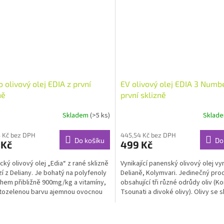
o olivový olej EDIA z první
EV olivový olej EDIA 3 Numb
ně
první sklizně
Skladem
(>5 ks)
Sklad
 Kč bez DPH
445,54 Kč bez DPH
Do košíku
Do
 Kč
499 Kč
cký olivový olej „Edia“ z rané sklizně
Vynikající panenský olivový olej v
í z Deliany. Je bohatý na polyfenoly
Delianě, Kolymvari. Jedinečný pro
hem přibližně 900mg/kg a vitamíny,
obsahující tři různé odrůdy oliv (Ko
tozelenou barvu ajemnou ovocnou
Tsounati a divoké olivy). Olivy se sk
..
brzy,...
O