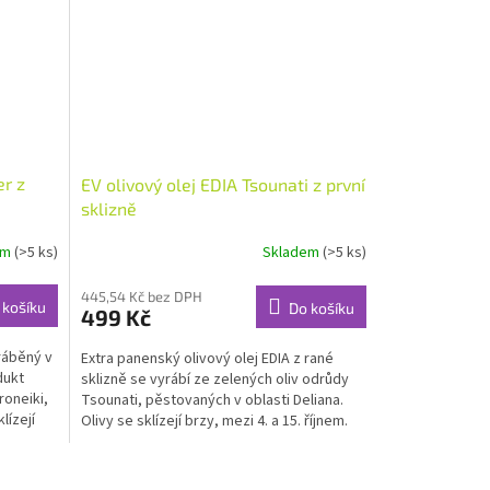
er z
EV olivový olej EDIA Tsounati z první
sklizně
em
(>5 ks)
Skladem
(>5 ks)
445,54 Kč bez DPH
 košíku
Do košíku
499 Kč
yráběný v
Extra panenský olivový olej EDIA z rané
dukt
sklizně se vyrábí ze zelených oliv odrůdy
roneiki,
Tsounati, pěstovaných v oblasti Deliana.
lízejí
Olivy se sklízejí brzy, mezi 4. a 15. říjnem.
Vyrábí...