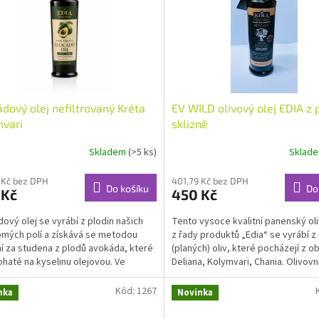
dový olej nefiltrovaný Kréta
EV WILD olivový olej EDIA z 
vari
sklizně
Skladem
(>5 ks)
Sklad
 Kč bez DPH
401,79 Kč bez DPH
Do košíku
Do
 Kč
450 Kč
ový olej se vyrábí z plodin našich
Tento vysoce kvalitní panenský oli
mých polí a získává se metodou
z řady produktů „Edia“ se vyrábí z
ní za studena z plodů avokáda, které
(planých) oliv, které pocházejí z ob
ohaté na kyselinu olejovou. Ve
Deliana, Kolymvari, Chania. Olivovní
í s jinými...
Kód:
1267
nka
Novinka