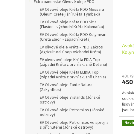
i
r
n
Extra panenské Olivové oleje PDO
s
o
e
EV Olivové oleje Kréta PDO Messara
p
d
l
(Oleum Crete jižní Kréta Tymbaki)
r
u
EV Olivové oleje Kréta PDO Sitia
o
k
(Elasion - východní Kréta Kalamafka)
d
t
EV Olivové oleje Kréta PDO Kolymvari
u
(Creta Eleon - západní Kréta)
ů
Avoká
k
EV olivové oleje Kréta - PDO Zakros
Kolym
(Agricultural Coop-východní Kréta)
t
ů
EV olivovové oleje Kréta EDIA Top
(západní Kréta z první sklizně Deliana)
EV Olivové oleje Kréta ELIDIA Top
401,79
(západní Kréta z první sklizně Chania)
450
EV Olivové oleje Zante Natura
(Zakynthos)
Avokád
EV Olivové oleje 7 islands (Jónské
soukro
ostrovy)
lisová
jsou b
EV Olivové oleje Petromilos (Jónské
ostrovy)
srovnán
EV Olivové oleje Petromilos ve spreji a
Novi
s příchutěmi (Jónské ostrovy)