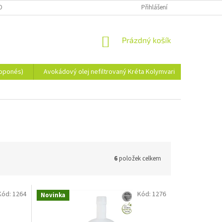
OBNÍCH ÚDAJŮ
Přihlášení
NÁKUPNÍ
Prázdný košík
KOŠÍK
loponés)
Avokádový olej nefiltrovaný Kréta Kolymvari
Koření z
6
položek celkem
Kód:
1264
Kód:
1276
Novinka