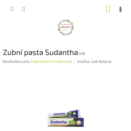
Přejít
NÁKUP
na
obsah
KOŠÍK
Zubní pasta Sudantha
698
Průměrné
Neohodnoceno
Podrobnosti hodnocení
Značka:
Link Natural
hodnocení
produktu
je
0,0
z
5
hvězdiček.