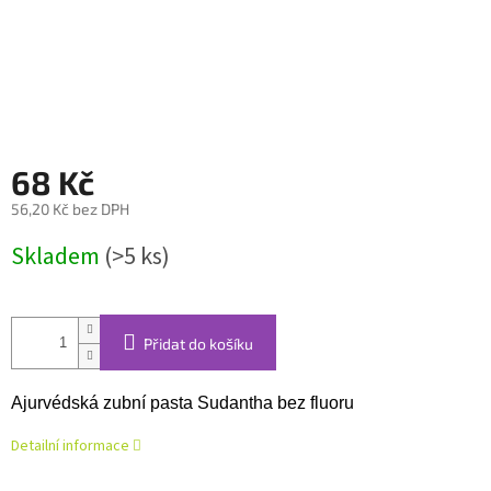
68 Kč
56,20 Kč bez DPH
Měrná
Skladem
(>5 ks)
cena:
Přidat do košíku
Ajurvédská zubní pasta Sudantha bez fluoru
Detailní informace