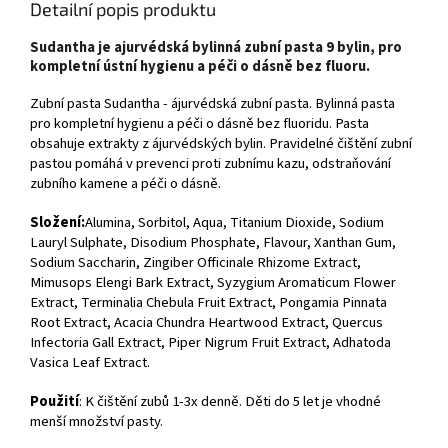
Detailní popis produktu
Sudantha je ajurvédská bylinná zubní pasta 9 bylin, pro
kompletní ústní hygienu a péči o dásně bez fluoru.
Zubní pasta Sudantha - ájurvédská zubní pasta. Bylinná pasta
pro kompletní hygienu a péči o dásně bez fluoridu. Pasta
obsahuje extrakty z ájurvédských bylin. Pravidelné čištění zubní
pastou pomáhá v prevenci proti zubnímu kazu, odstraňování
zubního kamene a péči o dásně.
Složení:
Alumina, Sorbitol, Aqua, Titanium Dioxide, Sodium
Lauryl Sulphate, Disodium Phosphate, Flavour, Xanthan Gum,
Sodium Saccharin, Zingiber Officinale Rhizome Extract,
Mimusops Elengi Bark Extract, Syzygium Aromaticum Flower
Extract, Terminalia Chebula Fruit Extract, Pongamia Pinnata
Root Extract, Acacia Chundra Heartwood Extract, Quercus
Infectoria Gall Extract, Piper Nigrum Fruit Extract, Adhatoda
Vasica Leaf Extract.
Použití
: K čištění zubů 1-3x denně. Děti do 5 let je vhodné
menší množství pasty.