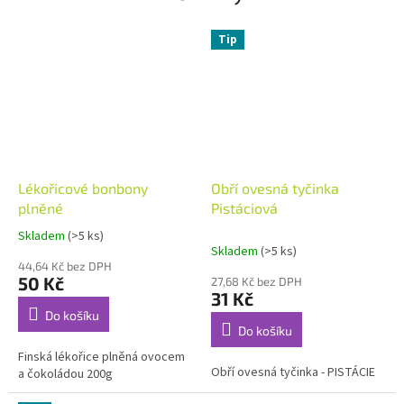
ě
j
Tip
š
í
c
h
p
Lékořicové bonbony
Obří ovesná tyčinka
o
plněné
Pistáciová
t
Skladem
(>5 ks)
Průměrné
r
Skladem
(>5 ks)
hodnocení
a
44,64 Kč bez DPH
produktu
50 Kč
27,68 Kč bez DPH
je
v
31 Kč
5,0
i
Do košíku
z
Do košíku
n
5
Finská lékořice plněná ovocem
hvězdiček.
Obří ovesná tyčinka - PISTÁCIE
a čokoládou 200g