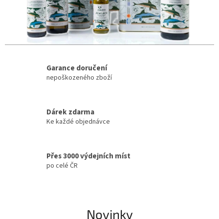
-
d
o
v
o
Garance doručení
z
nepoškozeného zboží
n
e
Dárek zdarma
j
Ke každé objednávce
k
v
Přes 3000 výdejních míst
a
po celé ČR
l
i
t
Novinky
n