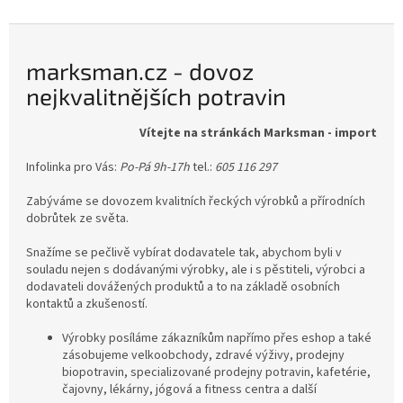
oblast na Krétě, která má...
marksman.cz - dovoz
nejkvalitnějších potravin
Vítejte na stránkách Marksman - import
Infolinka pro Vás:
Po-Pá 9h-17h
tel.:
605 116 297
Zabýváme se dovozem kvalitních řeckých výrobků a přírodních
dobrůtek ze světa.
Snažíme se pečlivě vybírat dodavatele tak, abychom byli v
souladu nejen s dodávanými výrobky, ale i s pěstiteli, výrobci a
dodavateli dovážených produktů a to na základě osobních
kontaktů a zkušeností.
Výrobky posíláme zákazníkům napřímo přes eshop a také
zásobujeme velkoobchody, zdravé výživy, prodejny
biopotravin, specializované prodejny potravin, kafetérie,
čajovny, lékárny, jógová a fitness centra a další