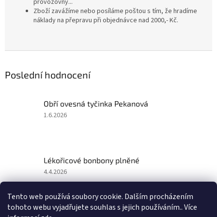
provozovny...
Zboží zavážíme nebo posíláme poštou s tím, že hradíme
náklady na přepravu při objednávce nad 2000,- Kč.
Poslední hodnocení
Obří ovesná tyčinka Pekanová
Hodnocení
1.6.2026
produktu
je
5
z
Lékořicové bonbony plněné
5
hvězdiček.
Hodnocení
4.4.2026
produktu
je
Tento web používá soubory cookie. Dalším procházením
5
tohoto webu vyjadřujete souhlas s jejich používáním.. Více
z
Z