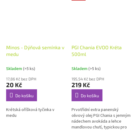
Minos - Dýňová semínka v
PGI Chania EVOO Kréta
medu
500ml
Skladem
(>5 ks)
Skladem
(>5 ks)
17,86 Kč bez DPH
195,54 Kč bez DPH
20 Kč
219 Kč
Do košíku
Do košíku
Krétská oříšková tyčinka v
Prvotřídní extra panenský
medu
olivový olej PGI Chania s jemným
nádechem avokáda a lehce
mandlovou chutí, typickou pro
oblast západní Kréty. Chania je