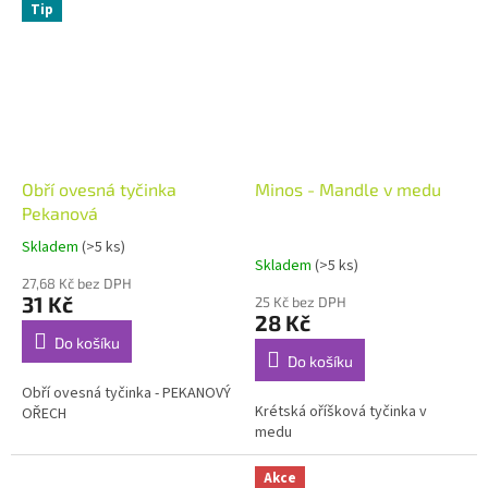
Tip
Obří ovesná tyčinka
Minos - Mandle v medu
Pekanová
Skladem
(>5 ks)
Průměrné
Skladem
(>5 ks)
hodnocení
27,68 Kč bez DPH
produktu
31 Kč
25 Kč bez DPH
je
28 Kč
5,0
Do košíku
z
Do košíku
5
Obří ovesná tyčinka - PEKANOVÝ
hvězdiček.
Krétská oříšková tyčinka v
OŘECH
medu
Akce