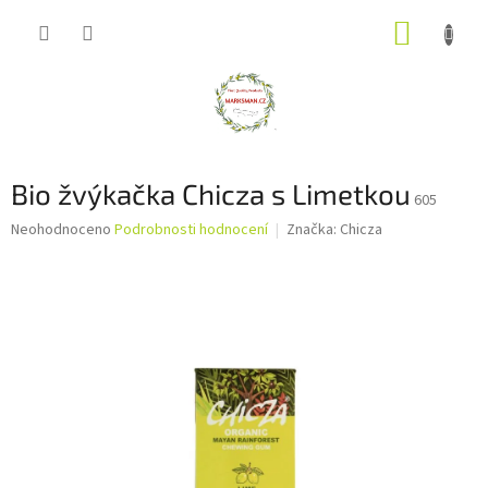
Přejít
NÁKUP
na
obsah
KOŠÍK
Bio žvýkačka Chicza s Limetkou
605
Průměrné
Neohodnoceno
Podrobnosti hodnocení
Značka:
Chicza
hodnocení
produktu
je
0,0
z
5
hvězdiček.