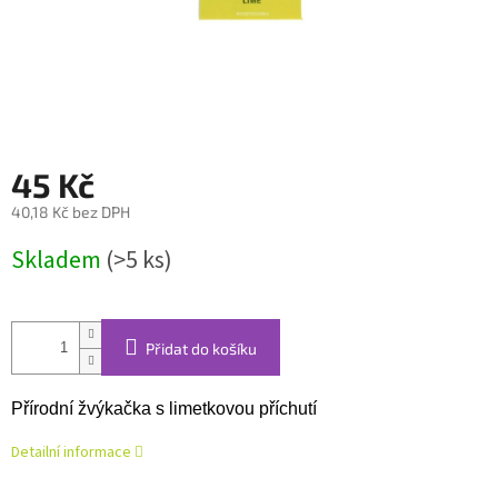
45 Kč
40,18 Kč bez DPH
Měrná
Skladem
(>5 ks)
cena:
Přidat do košíku
Přírodní žvýkačka s limetkovou příchutí
Detailní informace