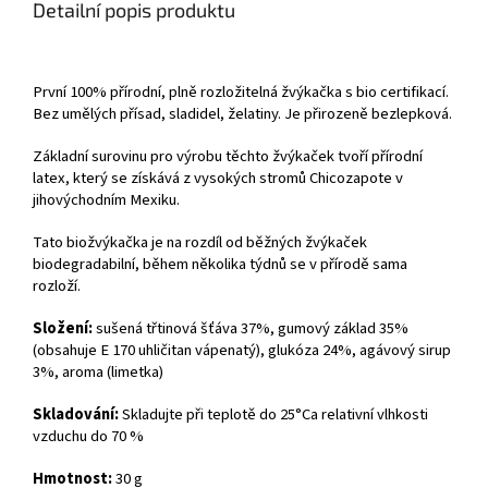
Detailní popis produktu
První 100% přírodní, plně rozložitelná žvýkačka s bio certifikací.
Bez umělých přísad, sladidel, želatiny. Je přirozeně bezlepková.
Základní surovinu pro výrobu těchto žvýkaček tvoří přírodní
latex, který se získává z vysokých stromů Chicozapote v
jihovýchodním Mexiku.
Tato biožvýkačka je na rozdíl od běžných žvýkaček
biodegradabilní, během několika týdnů se v přírodě sama
rozloží.
Složení:
sušená třtinová šťáva 37%, gumový základ 35%
(obsahuje E 170 uhličitan vápenatý), glukóza 24%, agávový sirup
3%, aroma (limetka)
Skladování:
Skladujte při teplotě do 25°Ca relativní vlhkosti
vzduchu do 70 %
Hmotnost:
30 g