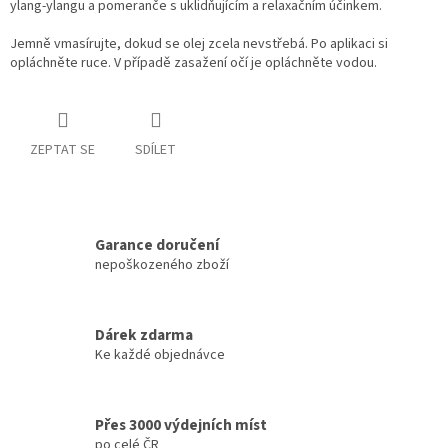
ylang-ylangu a pomeranče s uklidňujícím a relaxačním účinkem.
Jemně vmasírujte, dokud se olej zcela nevstřebá. Po aplikaci si
opláchněte ruce. V případě zasažení očí je opláchněte vodou.
ZEPTAT SE
SDÍLET
Garance doručení
nepoškozeného zboží
Dárek zdarma
Ke každé objednávce
Přes 3000 výdejních míst
po celé ČR