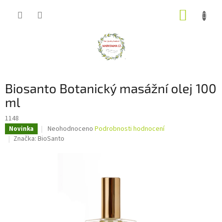
Přejít
NÁKUP
na
obsah
KOŠÍK
Biosanto Botanický masážní olej 100
ml
1148
Průměrné
Neohodnoceno
Podrobnosti hodnocení
Novinka
hodnocení
Značka:
BioSanto
produktu
je
0,0
z
5
hvězdiček.