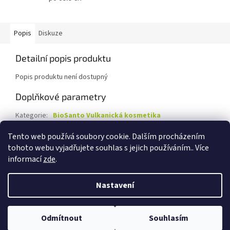
Popis
Diskuze
Detailní popis produktu
Popis produktu není dostupný
Doplňkové parametry
Kategorie
:
BioSanto Vulkanická kosmetika
Záruka
:
3 roky
Tento web používá soubory cookie. Dalším procházením
tohoto webu vyjadřujete souhlas s jejich používáním.. Více
Z
informací
zde
.
á
Vytvořil Shoptet
p
Nastavení
a
t
Copyright 2026
Marksman - dovozce kvalitních potravin a
í
Odmítnout
Souhlasím
kosmetiky
. Všechna práva vyhrazena.