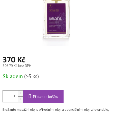
370 Kč
305,79 Kč bez DPH
Měrná
Skladem
(>5 ks)
cena:
Přidat do košíku
BioSanto masážní olej s přírodními oleji a esenciálními oleji z levandule,