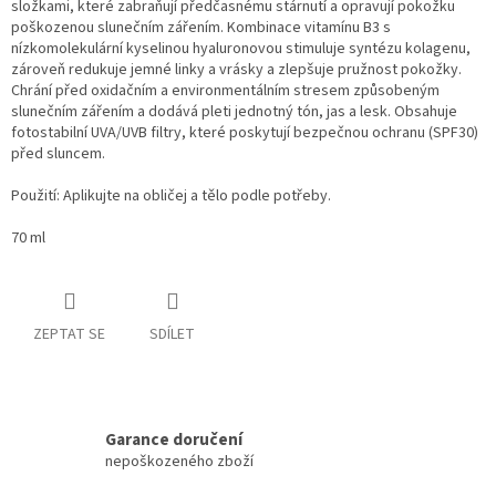
složkami, které zabraňují předčasnému stárnutí a opravují pokožku
poškozenou slunečním zářením. Kombinace vitamínu B3 s
nízkomolekulární kyselinou hyaluronovou stimuluje syntézu kolagenu,
zároveň redukuje jemné linky a vrásky a zlepšuje pružnost pokožky.
Chrání před oxidačním a environmentálním stresem způsobeným
slunečním zářením a dodává pleti jednotný tón, jas a lesk. Obsahuje
fotostabilní UVA/UVB filtry, které poskytují bezpečnou ochranu (SPF30)
před sluncem.
Použití: Aplikujte na obličej a tělo podle potřeby.
70 ml
ZEPTAT SE
SDÍLET
Garance doručení
nepoškozeného zboží