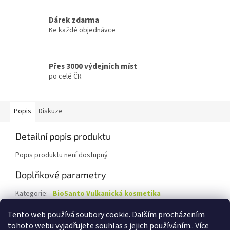
Dárek zdarma
Ke každé objednávce
Přes 3000 výdejních míst
po celé ČR
Popis
Diskuze
Detailní popis produktu
Popis produktu není dostupný
Doplňkové parametry
Kategorie
:
BioSanto Vulkanická kosmetika
Záruka
:
3 roky
Tento web používá soubory cookie. Dalším procházením
tohoto webu vyjadřujete souhlas s jejich používáním.. Více