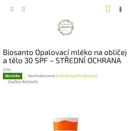
Přejít
NÁKUP
na
obsah
KOŠÍK
Biosanto Opalovací mléko na obličej
a tělo 30 SPF – STŘEDNÍ OCHRANA
1151
Průměrné
Neohodnoceno
Podrobnosti hodnocení
Novinka
hodnocení
Značka:
BioSanto
produktu
je
0,0
z
5
hvězdiček.