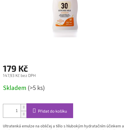
179 Kč
147,93 Kč bez DPH
Měrná
Skladem
(>5 ks)
cena:
Přidat do košíku
Ultratenká emulze na obličej a tělo s hlubokým hydratačním účinkem a