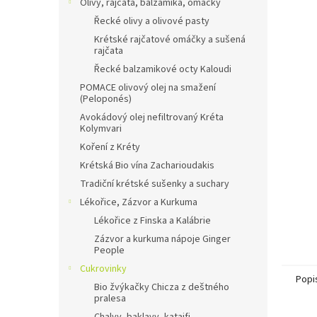
Olivy, rajčata, balzamika, omáčky
Řecké olivy a olivové pasty
Krétské rajčatové omáčky a sušená
rajčata
Řecké balzamikové octy Kaloudi
POMACE olivový olej na smažení
(Peloponés)
Avokádový olej nefiltrovaný Kréta
Kolymvari
Koření z Kréty
Krétská Bio vína Zacharioudakis
Tradiční krétské sušenky a suchary
Lékořice, Zázvor a Kurkuma
Lékořice z Finska a Kalábrie
Zázvor a kurkuma nápoje Ginger
People
Cukrovinky
Popi
Bio žvýkačky Chicza z deštného
pralesa