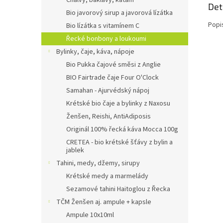
Chalvy, baklavy, kataifi
Det
Bio javorový sirup a javorová lízátka
Popi
Bio lízátka s vitamínem C
Řecké bonbony a loukoumi
Bylinky, čaje, káva, nápoje
Bio Pukka čajové směsi z Anglie
BIO Fairtrade čaje Four O'Clock
Samahan - Ajurvédský nápoj
Krétské bio čaje a bylinky z Naxosu
Ženšen, Reishi, AntiAdiposis
Originál 100% řecká káva Mocca 100g
CRETEA - bio krétské šťávy z bylin a
jablek
Tahini, medy, džemy, sirupy
Krétské medy a marmelády
Sezamové tahini Haitoglou z Řecka
TČM Ženšen aj. ampule + kapsle
Ampule 10x10ml