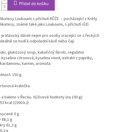
Přidat do košíku
ikatesy Loukoumi s příchutí RŮŽE – pocházející z Kréty
ikatesy, známé také jako Loukoumi, s příchutí růží.
je klasický dárek nejen pro osoby vracející se z řeckých
Ideálně se hodí k odpolední kávě nebo čaji.
cukr, glukózový sirup, kukuřičný škrob, regulátor
: kyselina citronová, kyselina vinná, extrakt z papriky,
 kardamonu, karmin, aromata.
tnost: 150 g.
artonová krabička.
a baleno v Řecku. Výživové hodnoty (na 100 g):
53 kcal (1500 kJ)
asycené 0 g
 88,1 g
kry 61,3 g
 0,2 g