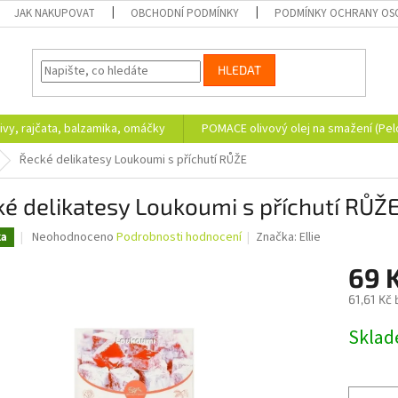
JAK NAKUPOVAT
OBCHODNÍ PODMÍNKY
PODMÍNKY OCHRANY OS
HLEDAT
ivy, rajčata, balzamika, omáčky
POMACE olivový olej na smažení (Pe
Řecké delikatesy Loukoumi s příchutí RŮŽE
é delikatesy Loukoumi s příchutí RŮŽ
Průměrné
Neohodnoceno
Podrobnosti hodnocení
Značka:
Ellie
ka
hodnocení
produktu
69 
je
61,61 Kč
0,0
z
Měrná
Skla
5
cena:
hvězdiček.