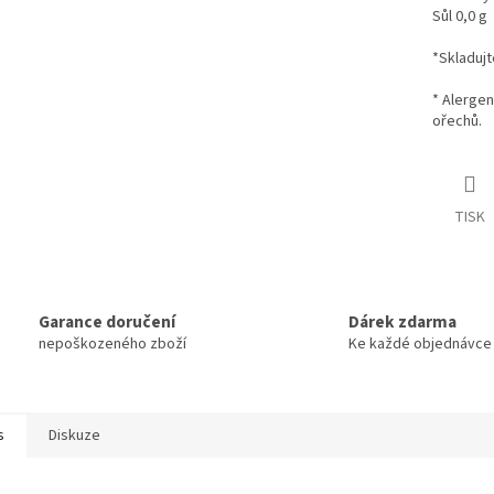
Sůl 0,0 g
*Skladujt
* Alergen
ořechů.
TISK
Garance doručení
Dárek zdarma
nepoškozeného zboží
Ke každé objednávce
s
Diskuze