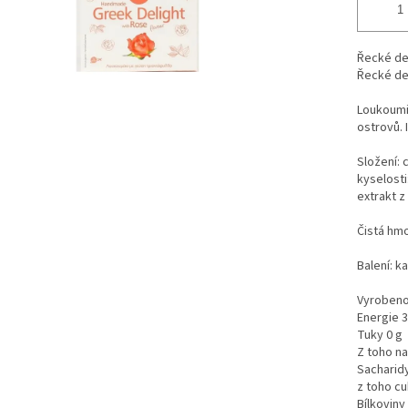
Řecké del
Řecké del
Loukoumi 
ostrovů. 
Složení: 
kyselosti
extrakt z
Čistá hmo
Balení: k
Vyrobeno 
Energie 3
Tuky 0 g
Z toho n
Sacharidy
z toho cu
Bílkoviny