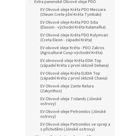
n
Extra panenské Olivové oleje PDO
e
EV Olivové oleje Kréta PDO Messara
l
(Oleum Crete jižní Kréta Tymbaki)
EV Olivové oleje Kréta PDO Sitia
(Elasion - východní Kréta Kalamafka)
EV Olivové oleje Kréta PDO Kolymvari
(Creta Eleon - západní Kréta)
EV olivové oleje Kréta - PDO Zakros
(Agricultural Coop-východní Kréta)
EV olivovové oleje Kréta EDIA Top
(západní Kréta z první sklizně Deliana)
EV Olivové oleje Kréta ELIDIA Top
(západní Kréta z první sklizně Chania)
EV Olivové oleje Zante Natura
(Zakynthos)
EV Olivové oleje 7 islands (Jónské
ostrovy)
EV Olivové oleje Petromilos (Jónské
ostrovy)
EV Olivové oleje Petromilos ve spreji a
s příchutěmi (Jónské ostrovy)