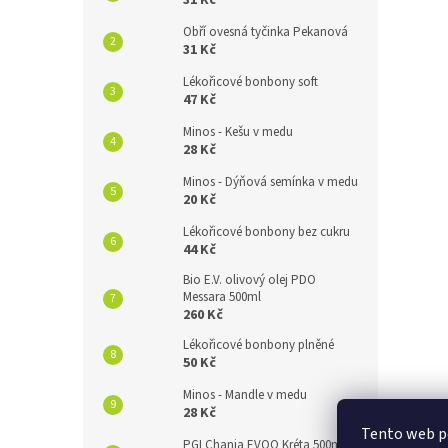
31 Kč
Obří ovesná tyčinka Pekanová
31 Kč
Lékořicové bonbony soft
47 Kč
Minos - Kešu v medu
28 Kč
Minos - Dýňová semínka v medu
20 Kč
Lékořicové bonbony bez cukru
44 Kč
Bio E.V. olivový olej PDO
Messara 500ml
260 Kč
Lékořicové bonbony plněné
50 Kč
Minos - Mandle v medu
28 Kč
Tento web po
PGI Chania EVOO Kréta 500ml