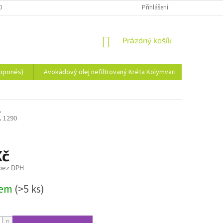
OBNÍCH ÚDAJŮ
Přihlášení
NÁKUPNÍ
Prázdný košík
KOŠÍK
loponés)
Avokádový olej nefiltrovaný Kréta Kolymvari
Koření z
E
1290
Kč
 bez DPH
dem
(>5 ks)