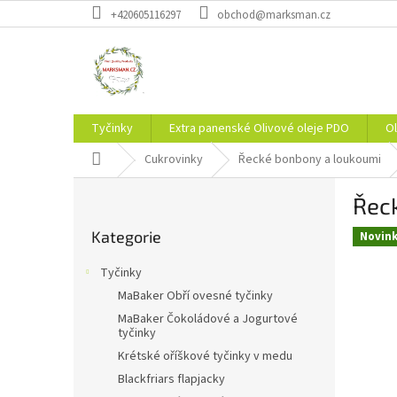
Přejít
+420605116297
obchod@marksman.cz
na
obsah
Tyčinky
Extra panenské Olivové oleje PDO
Ol
Domů
Cukrovinky
Řecké bonbony a loukoumi
P
Řeck
o
Přeskočit
s
Kategorie
kategorie
Novin
t
r
Tyčinky
a
MaBaker Obří ovesné tyčinky
n
MaBaker Čokoládové a Jogurtové
n
tyčinky
í
Krétské oříškové tyčinky v medu
p
Blackfriars flapjacky
a