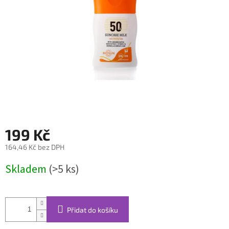
199 Kč
164,46 Kč bez DPH
Měrná
Skladem
(>5 ks)
cena:
Přidat do košíku