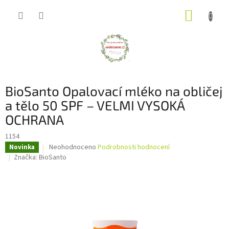
Přejít
NÁKUP
na
obsah
KOŠÍK
BioSanto Opalovací mléko na obličej
a tělo 50 SPF – VELMI VYSOKÁ
OCHRANA
1154
Průměrné
Neohodnoceno
Podrobnosti hodnocení
Novinka
hodnocení
Značka:
BioSanto
produktu
je
0,0
z
5
hvězdiček.