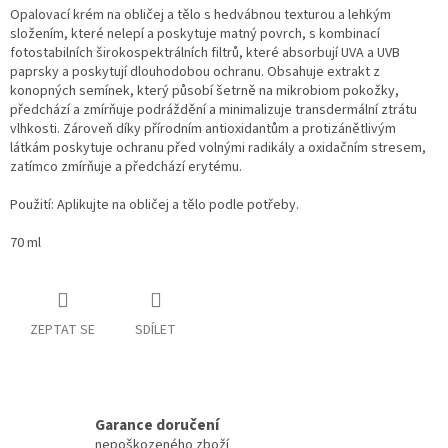
Opalovací krém na obličej a tělo s hedvábnou texturou a lehkým
složením, které nelepí a poskytuje matný povrch, s kombinací
fotostabilních širokospektrálních filtrů, které absorbují UVA a UVB
paprsky a poskytují dlouhodobou ochranu. Obsahuje extrakt z
konopných semínek, který působí šetrně na mikrobiom pokožky,
předchází a zmírňuje podráždění a minimalizuje transdermální ztrátu
vlhkosti. Zároveň díky přírodním antioxidantům a protizánětlivým
látkám poskytuje ochranu před volnými radikály a oxidačním stresem,
zatímco zmírňuje a předchází erytému.
Použití: Aplikujte na obličej a tělo podle potřeby.
70 ml
ZEPTAT SE
SDÍLET
Garance doručení
nepoškozeného zboží