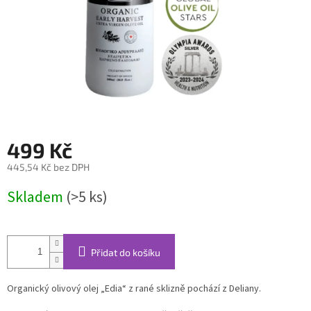
499 Kč
445,54 Kč bez DPH
Měrná
Skladem
(>5 ks)
cena:
Přidat do košíku
Organický olivový olej „Edia“ z rané sklizně pochází z Deliany.