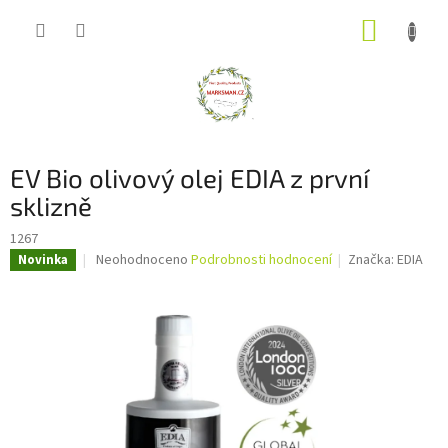
Přejít
NÁKUP
na
obsah
KOŠÍK
EV Bio olivový olej EDIA z první
sklizně
1267
Průměrné
Neohodnoceno
Podrobnosti hodnocení
Značka:
EDIA
Novinka
hodnocení
produktu
je
0,0
z
5
hvězdiček.