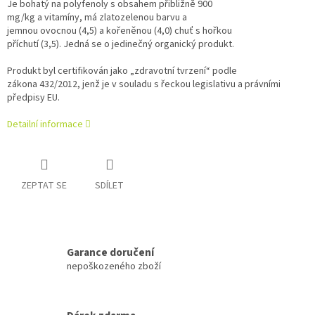
Je bohatý na polyfenoly s obsahem přibližně 900
mg/kg a vitamíny, má zlatozelenou barvu a
jemnou ovocnou (4,5) a kořeněnou (4,0) chuť s hořkou
příchutí (3,5). Jedná se o jedinečný organický produkt.
Produkt byl certifikován jako „zdravotní tvrzení“ podle
zákona 432/2012, jenž je v souladu s řeckou legislativu a právními
předpisy EU.
Detailní informace
ZEPTAT SE
SDÍLET
Garance doručení
nepoškozeného zboží