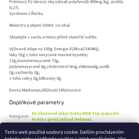
Prémiový EV olivový olej (obsah polyfenolů 900mg/kg, acidita
0,27).
Vyrobeno v Řecku.
Minim.trv.a objem 500ml. viz.obal.
Skladujte v suchu a mimo přímé sluneční světlo.
Výživové údaje na 100g: Energie 828kcal/3404Kjl,
tuky 92g z toho nasycené mastné kyseliny
13g,mononenasycené 73g,
polynenasycené 6g,cholesterol 0mg,vláknina0g,sodík
0g,sacharidy 0g,
z toho cukry 0g,bílkoviny 0g.
Dovoz:Marksman,Růžová1349,Vizovice
Doplňkové parametry
EV olivovové oleje Kréta EDIA Top (západní
Kategorie
:
Kréta z první sklizně Deliana)
Záruka
:
2 roky
Tento web používá soubory cookie. Dalším procházením